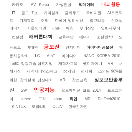
대외활동
카카오
PV Korea
가상현실
빅데이터
IT
월드 IT쇼
기계설계
클라우드
국비지원
AI프로젝
트
기계학회
취뽀
한국어 멀티세션
알고리즘
신재생
에너지
사물인터넷
강습
매칭
뿌리산업
일반사무직
해커톤대회
컨설팅
교육수당
에너지
소셜벤처\
오
공모전
픈토크
비대면
엔지니어
아이디어공모전
자
동차공학회
LG
AIoT
아이디어
NANO KOREA 2010
58회 철강기술 심포지엄
재직자교육
웹디자이너
VR
서
재가전
세계사이언스파크
pc게임
전시회
소외된 90%를
정보보안솔루
위한 창의설계 경진대회
AR
창업교육
인공지능
션
SW
오토메이션 월드 2014
프로그래
머
aimex
구직
kotra
취업
MR
Re-Tech2010
KINTEX
모빌리티
OLEV
한국전자전