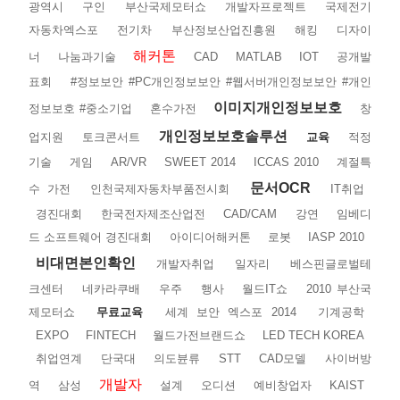
광역시
구인
부산국제모터쇼
개발자프로젝트
국제전기
자동차엑스포
전기차
부산정보산업진흥원
해킹
디자이
해커톤
너
나눔과기술
CAD
MATLAB
IOT
공개발
표회
#정보보안 #PC개인정보보안 #웹서버개인정보보안 #개인
이미지개인정보보호
정보보호 #중소기업
혼수가전
창
개인정보보호솔루션
업지원
토크콘서트
교육
적정
기술
게임
AR/VR
SWEET 2014
ICCAS 2010
계절특
문서OCR
수 가전
인천국제자동차부품전시회
IT취업
경진대회
한국전자제조산업전
CAD/CAM
강연
임베디
드 소프트웨어 경진대회
아이디어해커톤
로봇
IASP 2010
비대면본인확인
개발자취업
일자리
베스핀글로벌테
크센터
네카라쿠배
우주
행사
월드IT쇼
2010 부산국
제모터쇼
무료교육
세계 보안 엑스포 2014
기계공학
EXPO
FINTECH
월드가전브랜드쇼
LED TECH KOREA
취업연계
단국대
의도뷴류
STT
CAD모델
사이버방
개발자
역
삼성
설계
오디션
예비창업자
KAIST