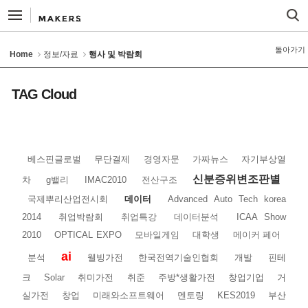
돌아가기
Home
정보/자료
행사 및 박람회
TAG Cloud
베스핀글로벌
무단결제
경영자문
가짜뉴스
자기부상열
신분증위변조판별
차
g밸리
IMAC2010
전산구조
국제뿌리산업전시회
데이터
Advanced Auto Tech korea
2014
취업박람회
취업특강
데이터분석
ICAA Show
2010
OPTICAL EXPO
모바일게임
대학생
메이커 페어
ai
분석
웰빙가전
한국전역기술인협회
개발
핀테
크
Solar
취미가전
취준
주방*생활가전
창업기업
거
실가전
창업
미래와소프트웨어
멘토링
KES2019
부산