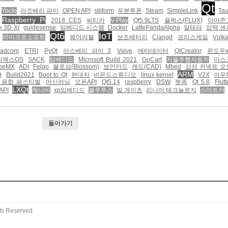
Qt
Yocto
라즈베리 파이
OPEN API
stilform
우분투폰
Steam
SimpleLink
Tau
Raspberry Pi
2018 CES
씨티카
V-Play
Qt5.9LTS
플럭스(FLUX)
아마존
k 3D Xr
guidesense
임베디드 시스템
Docker
LattePandaAlpha
알테라
압력 센
Qt6
IoT
마이크로소프트
웨어러블
보조배터리
Clangd
프리스케일
Vulk
oadcom
ETRI
PyQt
라스베리 파이 3
Valve
메타데이터
QtCreator
윈도우x
티맥스OS
SACK
임베디드
Microsoft Build 2021
GoCart
자율주행자동차
마스
beMX
ADI
Felgo
블로섬(Blossom)
보안카드
캐드(CAD)
Mbed
삼성 커넥트 오
ARM
9
Build2021
Boot to Qt
현대차
비욘드스튜디오
linux kernel
V2X
아우
 융합 페스티벌
머신러닝
오픈API
Qt5.14
raspberry
DSW
펫족
Qt 5.8
Flutt
LXQt
API
제니비
xp임베디드
블루투스
빌 게이츠
리니어 테크놀로지
스마트카
돌아가기
ts Reserved.