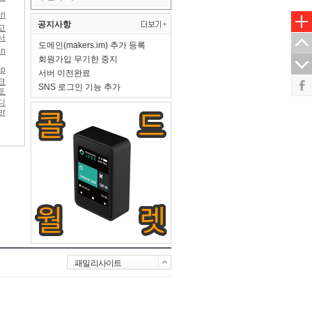
ri
공지사항
고
서
도메인(makers.im) 추가 등록
an
회원가입 무기한 중지
p
서버 이전완료
크
SNS 로그인 기능 추가
토
디
er
패밀리사이트