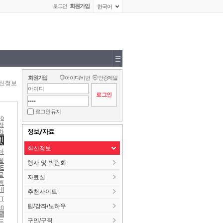
로그인
회원가입
한국어
회원가입
아이디/비번
인증메일
신정보
로그인 유지
go
장
정보/자료
차
넷
최신정보
아
웰
행사 및 박람회
DE
물
자료실
행
II
추천사이트
TT
팁/강좌/노하우
on
스
구인/구직
드