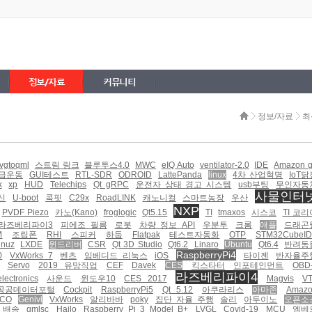
정보/자료
커뮤니티
정보/자료
최
vgtoqml
스트림 링크
블루투스4.0
MWC
eIQ Auto
ventilator-2.0
IDE
Amazon 
급운동
GUI테스트
RTL-SDR
ODROID
LattePanda
linux
4차 산업혁명
IoT닭
k
xp
HUD
Telechips
Qt gRPC
운전자 상태 경고 시스템
usb부팅
무인자동
사물인터
신
U-boot
콕핏
C29x
RoadLINK
캐노니컬
스마트농장
우산
NXP
PVDF Piezo
카노(Kano)
froglogic
Qt5.15
TI
tmaxos
시스코
TI 코리
라즈베리파이3
피에조 필름
로봇
차량 정보 API
우분투
크롬
애플
드래곤
M
조립폰
RHI
스피커
하둡
Flatpak
테스트자동화
OTP
STM32CubeI
inuz
LXDE
윈드리버
CSR
Qt 3D Studio
Qt6.2
Linaro
Ubuntu
Qt6.4
반려동
RaspberryPi4
0
VxWorks 7
벤츠
임베디드 리눅스
iOS
타이젠
반자율주
Servo
2019 유망직업
CEF
Davek
CES
킥스타터
인포테인먼트
OBD-
라즈베리파이4
lectronics
사운드
윈도우10
CES 2017
Magvis
V
공공데이터포털
Cockpit
RaspberryPi5
Qt 5.12
아쿠라리스
아마존
Amaz
CO
Genivi
VxWorks
알리바바
poky
집단 자율 주행
솔리
아두이노
오픈소
 배송
qmlsc
Hailo
Raspberry Pi 3 Model B+
LVGL
Covid-19
MCU
엠베