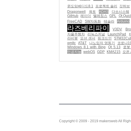
윈도임베디드8.1
프로젝트 솔리
깃허브
Dragonwell
욕토
ADAS
다쏘시스템
GitHub
레이더
텔레칩스
GPL
Qt Quic
FreeCAD
SW자동화
테슬라
Arduino
라즈베리파이
V3DV
Br
자율주행차
리눅스커널
LaunchPad
라비봇
모션 센서
링크드인
STM32Cu
qmltc
AT&T
나노입자 영동기
코로나1
Windows 8.1 with Bing
Qt 5.13
로봇
인공지능
webOS
GDP
KMA215
오픈 
Copyright © 2009 - 2019
makersweb
All Righ