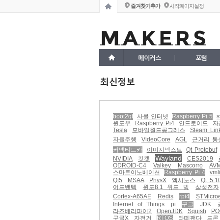
즐겨찾기추가
시작페이지설정
메이커스
포럼
최신정보
boot2qt
사물 인터넷
Raspberry Pi 5
s
윈도우
Raspberry Pi4
안드로이드
자
Tesla
모바일월드콩그레스
Steam Lin
자율주행
VideoCore
AGL
근거리 통
커넥티드카
이미지넥스트
Qt Protobuf
Wayland
NVIDIA
킷캣
CES2019
ODROID-C4
Valkey
Mascorro
AV
스마트이노베이션
Raspberry Pi 4
vml
Qt5
MSAA
PhysX
엑시노스
Qt 5.1
어드밴텍
윈도8.1 위드 빙
삼성전자
Cortex-A65AE
Redis
rpi4
STMicroe
Internet of Things
pi
구글
JDK
라즈베리파이2
OpenJDK
Squish
PO
구글X
자전거
RTOS
라떼팬다
드론