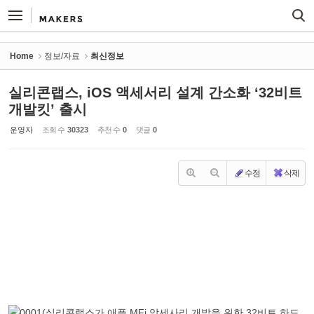
Sketchbook5, 스케치북5
Sketchbook5, 스케치북5
Home
정보/자료
최신정보
실리콘랩스, iOS 액세서리 설계 간소화 ‘32비트
개발킷’ 출시
운영자
조회 수
30323
추천 수
0
댓글
0
수정
삭제