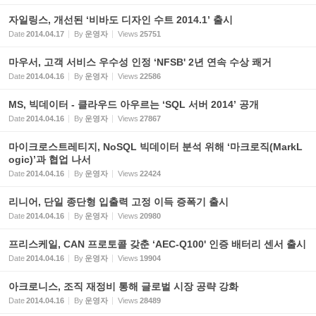
자일링스, 개선된 ‘비바도 디자인 수트 2014.1’ 출시
Date
2014.04.17
By
운영자
Views
25751
마우서, 고객 서비스 우수성 인정 ‘NFSB' 2년 연속 수상 쾌거
Date
2014.04.16
By
운영자
Views
22586
MS, 빅데이터 - 클라우드 아우르는 ‘SQL 서버 2014’ 공개
Date
2014.04.16
By
운영자
Views
27867
마이크로스트레티지, NoSQL 빅데이터 분석 위해 ‘마크로직(MarkL
ogic)’과 협업 나서
Date
2014.04.16
By
운영자
Views
22424
리니어, 단일 종단형 입출력 고정 이득 증폭기 출시
Date
2014.04.16
By
운영자
Views
20980
프리스케일, CAN 프로토콜 갖춘 ‘AEC-Q100' 인증 배터리 센서 출시
Date
2014.04.16
By
운영자
Views
19904
아크로니스, 조직 재정비 통해 글로벌 시장 공략 강화
Date
2014.04.16
By
운영자
Views
28489