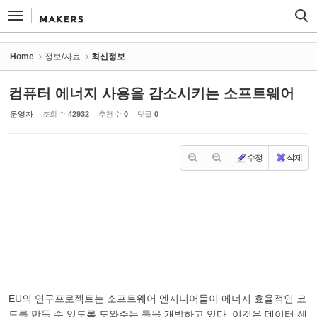
Sketchbook5, 스케치북5
Sketchbook5, 스케치북5
Home
정보/자료
최신정보
컴퓨터 에너지 사용을 감소시키는 소프트웨어
운영자
조회 수
42932
추천 수
0
댓글
0
수정
삭제
EU의 연구프로젝트는 소프트웨어 엔지니어들이 에너지 효율적인 코
드를 만들 수 있도록 도와주는 툴을 개발하고 있다. 이것은 데이터 센