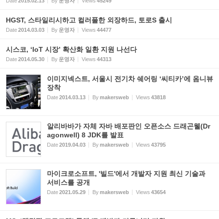
Date
2015.02.13
By
운영자
Views
45249
HGST, 스타일리시하고 컬러풀한 외장하드, 토로S 출시
Date
2014.03.03
By
운영자
Views
44477
시스코, ‘IoT 시장’ 확산화 일환 지원 나선다
Date
2014.05.30
By
운영자
Views
44313
이미지넥스트, 서울시 전기차 쉐어링 ‘씨티카’에 옴니뷰
장착
Date
2014.03.13
By
makersweb
Views
43818
알리바바가 자체 자바 배포판인 오픈소스 드래곤웰(Dr
agonwell) 8 JDK를 발표
Date
2019.04.03
By
makersweb
Views
43795
마이크로소프트, '빌드'에서 개발자 지원 최신 기술과
서비스를 공개
Date
2021.05.29
By
makersweb
Views
43654