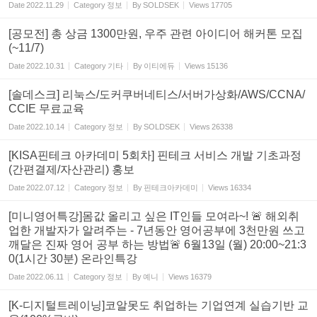
Date
2022.11.29
Category
정보
By
SOLDSEK
Views
17705
[공모전] 총 상금 1300만원, 우주 관련 아이디어 해커톤 모집
(~11/7)
Date
2022.10.31
Category
기타
By
이티에듀
Views
15136
[솔데스크] 리눅스/도커쿠버네티스/서버가상화/AWS/CCNA/
CCIE 무료교육
Date
2022.10.14
Category
정보
By
SOLDSEK
Views
26338
[KISA핀테크 아카데미 5회차] 핀테크 서비스 개발 기초과정
(간편결제/자산관리) 홍보
Date
2022.07.12
Category
정보
By
핀테크아카데미
Views
16334
[미니영어특강]몸값 올리고 싶은 IT인들 모여라~! 🚨 해외취
업한 개발자가 알려주는 - 7년동안 영어공부에 3천만원 쓰고
깨달은 진짜 영어 공부 하는 방법🚨 6월13일 (월) 20:00~21:3
0(1시간 30분) 온라인특강
Date
2022.06.11
Category
정보
By
예니
Views
16379
[K-디지털트레이닝]코알못도 취업하는 기업연계 실습기반 교