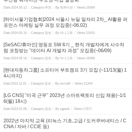
Date
2024.05.12
Category
추천
By
워케이션
Views
15069
[하이서울기업협회]2024 서울시 뉴딜 일자리 2차_ AI활용 퍼
포먼스 마케팅 실무 과정 모집중(~06.02)
Date
2024.05.10
Category
정보
By
아니그웃
Views
21915
[SeSAC/휴마인] 영등포 SW 6기 _ 현직 개발자에게 사수처
럼 코칭받는 "데이터 AI 개발자 과정" 모집중(~06/09)
Date
2024.05.10
Category
정보
By
아니그웃
Views
16366
[현대자동차그룹] 소프티어 부트캠프 3기 모집 (~11/13(월) 1
4시까지)
Date
2023.11.01
Category
정보
By
recruit5
Views
21204
[LG CNS] "미국 근무" 2023년 스마트팩토리 신입 채용(~1/1
6(월) 18시)
Date
2023.01.05
Category
정보
By
sgpark
Views
17577
2022년 마지막 교육 (리눅스 기초,고급 / 도커쿠버네티스 / C
CNA / 자바 / CCIE 등)