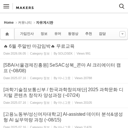
Sketchbook5, 스케치북5
Sketchbook5, 스케치북5
Home
커뮤니티
자유게시판
가입인사
정보
유머
동영상
추천
잡담
🔥 6월 주말반 마감임박🔥 무료교육
Date
2026.06.05
Category
정보
By
SOLDSEK
Views
991
[SBA/서울경제진흥원] SeSAC성북_콘마 AI 크리에이터 캠
프 (~08/08)
Date
2025.07.16
Category
정보
By
아니그웃
Views
20788
[과학기술정보통신부 / 한국과학창의재단] 2025 과학문화 디
지털 콘텐츠 창작자 양성과정 (~07/24)
Date
2025.07.16
Category
정보
By
아니그웃
Views
20105
[고용노동부/성신여자대학교] AI-assisted 데이터 분석&생성
형 AI 실무역량 과정 (~08/15)
Date
2025.07.16
Category
정보
By
아니그웃
Views
11426