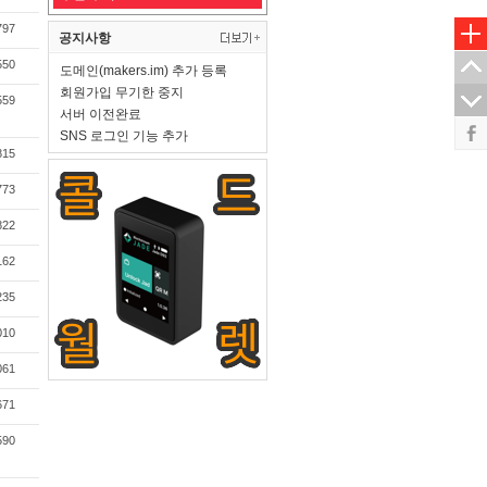
797
공지사항
550
도메인(makers.im) 추가 등록
회원가입 무기한 중지
559
서버 이전완료
SNS 로그인 기능 추가
815
773
822
162
235
010
061
671
590