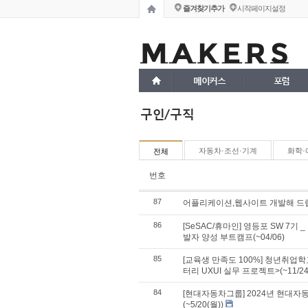
즐겨찾기추가
시작페이지설정
메이커스
포럼
구인/구직
자동차·조선·기계
화학·
전체
번호
87
어플리케이션,웹사이트 개발해 드립
86
[SeSAC/휴마인] 영등포 SW 7기
발자 양성 부트캠프(~04/06)
85
[교육생 만족도 100%] 청년취업학
터리 UXUI 실무 프로젝트>(~11/24
84
[현대자동차그룹] 2024년 현대자
(~5/20(월))