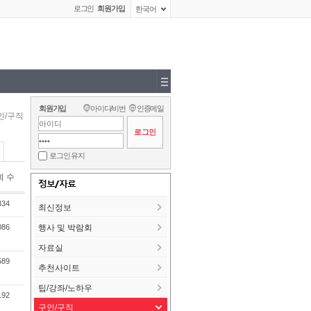
로그인
회원가입
한국어
회원가입
아이디/비번
인증메일
인/구직
로그인 유지
회 수
정보/자료
334
최신정보
086
행사 및 박람회
자료실
589
추천사이트
팁/강좌/노하우
192
구인/구직