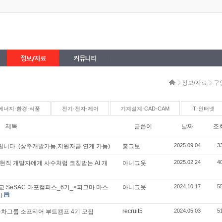
정보/자료
커뮤니티
정보/자료
구
에너지·환경·식품
전기·전자·제어
기계설계·CAD·CAM
IT·인터넷
제목
글쓴이
날짜
조
2025.09.04
3
니다. (상주개발가능,지원자금 연계 가능)
홍그보
2025.02.24
4
 _ 현직 개발자에게 사수처럼 코칭받는 AI 개
아니그웃
2024.10.17
5
교 SeSAC 마포캠퍼스_6기_<피그마 마스
아니그웃
)
recruit5
2024.05.03
5
동차그룹 소프티어 부트캠프 4기 모집