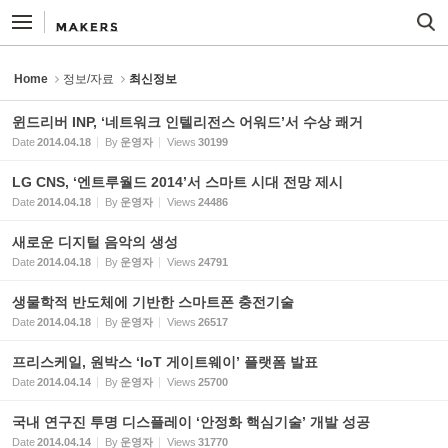
Sketchbook5, 스케치북5
Sketchbook5, 스케치북5
Home
정보/자료
최신정보
윈드리버 INP, ‘네트워크 인텔리전스 어워드’서 수상 쾌거
Date
2014.04.18
By
운영자
Views
30199
LG CNS, ‘엔트루월드 2014’서 스마트 시대 전망 제시
Date
2014.04.18
By
운영자
Views
24486
새로운 디지털 음악의 생성
Date
2014.04.18
By
운영자
Views
24791
생물학적 반도체에 기반한 스마트폰 충전기술
Date
2014.04.18
By
운영자
Views
26517
프리스케일, 원박스 ‘IoT 게이트웨이’ 플랫폼 발표
Date
2014.04.14
By
운영자
Views
25700
국내 연구진 투명 디스플레이 ‘안정화 핵심기술’ 개발 성공
Date
2014.04.14
By
운영자
Views
31770