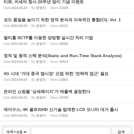
티뮤, 커세어 창사 20주년 맞이 기념 이벤트
Date
2014.04.14
By
운영자
Views
31439
코드 품질을 높이기 위한 정적 분석과 지속적인 통합(CI)- Vol. 1
Date
2014.04.03
By
운영자
Views
32211
멀티홈 SCTP를 이용한 양방향 실시간 처리 기법
Date
2014.04.03
By
운영자
Views
35082
정적 및 동적 스택 분석(Static and Run-Time Stack Analysis)
Date
2014.04.03
By
운영자
Views
42912
4G 시대 ‘거대 중국 앱시장’ 선점 위한 ‘전략적 접근’ 필요
Date
2014.04.03
By
운영자
Views
21601
온라인 쇼핑몰 ‘상세페이지’가 매출액 결정한다
Date
2014.04.03
By
운영자
Views
23755
에이수스, 4K 울트라HD 신기술 탑재한 LCD 모니터 대거 출시
Date
2014.04.03
By
운영자
Views
21822
검색