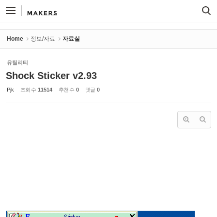
Sketchbook5, 스케치북5
Sketchbook5, 스케치북5
Home
정보/자료
자료실
유틸리티
Shock Sticker v2.93
Pjk
조회 수
11514
추천 수
0
댓글
0