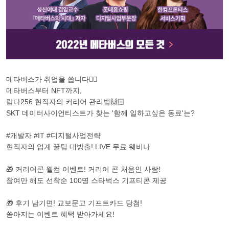
메타버스가 취업을 쏩니다🐱‍🏍
메타버스부터 NFT까지,
람다256 현직자의 커리어 관리법🙌🏻
SKT 데이터사이언티스트가 찾는 '함께 일하고싶은 동료'는?
#개발자 #IT #디지털사업전략
현직자의 업계 꿀팁 대방출! LIVE 무료 웨비나
🎁 커리어콘 웰컴 이벤트! 커리어 콘 처음인 사람!
참여만 해도 선착순 100명 스타벅스 기프티콘 제공
🎁 후기 남기면! 교보문고 기프트카드 당첨!
쏟아지는 이벤트 혜택 받아가세요!