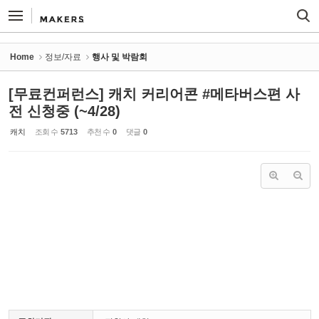
Sketchbook5, 스케치북5
Sketchbook5, 스케치북5
Home
정보/자료
행사 및 박람회
[무료컨퍼런스] 캐치 커리어콘 #메타버스편 사
전 신청중 (~4/28)
캐치
조회 수
5713
추천 수
0
댓글
0