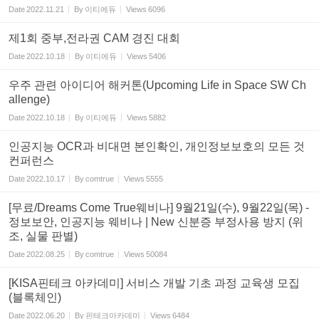
Date
2022.11.21
By
이티에듀
Views
6096
제1회 중부,전라권 CAM 경진 대회
Date
2022.10.18
By
이티에듀
Views
5406
우주 관련 아이디어 해커톤(Upcoming Life in Space SW Ch
allenge)
Date
2022.10.18
By
이티에듀
Views
5882
인공지능 OCR과 비대면 본인확인, 개인정보보호의 모든 것
컨퍼런스
Date
2022.10.17
By
comtrue
Views
5555
[무료/Dreams Come True웨비나] 9월21일(수), 9월22일(목) -
정보보안, 인공지능 웨비나 | New 신분증 부정사용 방지 (위
조, 실물 판별)
Date
2022.08.25
By
comtrue
Views
50084
[KISA핀테크 아카데미] 서비스 개발 기초 과정 교육생 모집
(블록체인)
Date
2022.06.20
By
핀테크아카데미
Views
6484