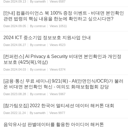
Date
2024.09.13
By
samwith
Views
6587
[안내] 컴플라이언스 북 100% 증정 이벤트 - 비대면 본인확인
관련 법령의 핵심 내용을 한눈에 확인하고 싶으시다면?
Date
2024.09.05
By
comtrue
Views
10511
2024 ICT 중소기업 정보보호 지원사업 안내
Date
2024.06.27
By
comtrue
Views
4523
[컨퍼런스] AI Privacy & Security 비대면 본인확인과 개인정
보보호 (4/25(목),역삼)
Date
2024.04.03
By
comtrue
Views
6374
[금융·통신 무료 세미나] 9/21(목) - AI(안면인식/OCR)가 불러
온 비대면 본인확인 혁신 - 여의도 화재보험협회 강당
Date
2023.08.28
By
comtrue
Views
5967
[참가팀모집] 2022 한국어 멀티세션 데이터 해커톤 대회
Date
2022.11.24
By
samwith
Views
9977
음악유사성 판별데이터를 활용한 아이디어 해커톤