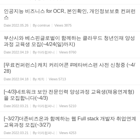
인공지능 비즈니스 for OCR, 본인확인, 개인정보보호 컨퍼런
스
Date
2022.05.26
By
comtrue
Views
3875
부산시와 베스핀글로벌이 함께하는 클라우드 청년인재 양성
과정 교육생 모집(~4/24(일)까지)
Date
2022.04.19
By
아라컴퍼니
Views
8760
[무료컨퍼런스] 캐치 커리어콘 #메타버스편 사전 신청중 (~4/
28)
Date
2022.04.18
By
캐치
Views
5713
[~4/3]네트워크 보안 전문인력 양성과정 교육생(채용연계형)
을 모집합니다(~4/3)
Date
2022.03.21
By
아라컴퍼니
Views
5210
[~3/27]더존비즈온과 함께하는 웹 Full stack 개발자 취업연계
교육과정 모집(~3/27)
Date
2022.03.21
By
아라컴퍼니
Views
4253