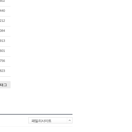
602
440
212
084
913
601
756
823
태그
패밀리사이트