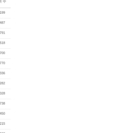
회 수
199
487
791
518
700
770
336
282
028
738
450
215