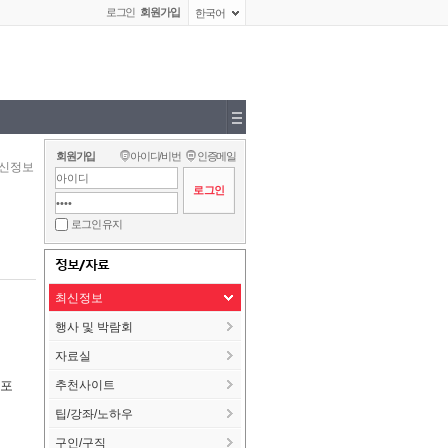
로그인
회원가입
한국어
회원가입
아이디/비번
인증메일
신정보
로그인 유지
정보/자료
최신정보
행사 및 박람회
자료실
 포
추천사이트
팁/강좌/노하우
구인/구직