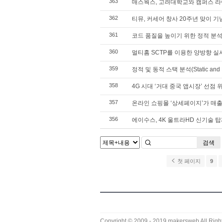
363
매스웍스, 고려대학교와 캠퍼스 라
362
티뮤, 커세어 창사 20주년 맞이 기
361
코드 품질을 높이기 위한 정적 분석과 지
360
멀티홈 SCTP를 이용한 양방향 실
359
정적 및 동적 스택 분석(Static and Ru
358
4G 시대 ‘거대 중국 앱시장’ 선점 
357
온라인 쇼핑몰 ‘상세페이지’가 매
356
에이수스, 4K 울트라HD 신기술 탑
검색
첫 페이지
9
Copyright © 2009 - 2019
makersweb
All Righ