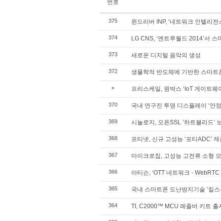
번호
375
윈드리버 INP, ‘네트워크 인텔리전
374
LG CNS, ‘엔트루월드 2014’서 
373
새로운 디지털 음악의 생성
372
생물학적 반도체에 기반한 스마트
»
프리스케일, 원박스 ‘IoT 게이트웨
370
국내 연구진 투명 디스플레이 ‘안정
369
시놀로지, 오픈SSL ‘하트블리드’
368
포티넷, 신규 고성능 ‘포티ADC’ 
367
마이크로칩, 고성능 고전류 소형 
366
아티슨, ‘OTT 네트워크 - WebR
365
국내 스마트폰 도난방지기술 ‘킬스
364
TI, C2000™ MCU 레졸버 키트 출