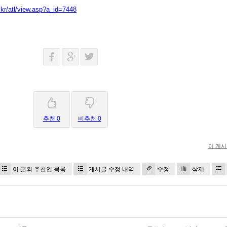
kr/atl/view.asp?a_id=7448
추천 0
비추천 0
이 게
이 글의 추천인 목록
게시글 수정 내역
수정
삭제