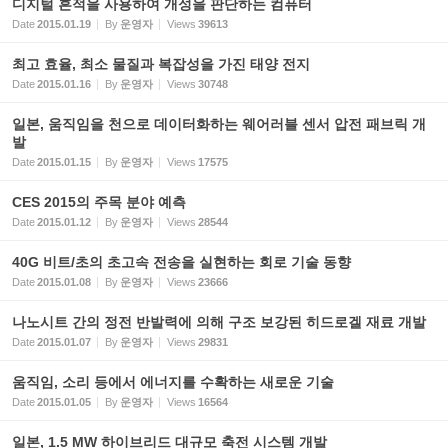
디지털 흔적을 사용하여 개성을 판단하는 컴퓨터
Date
2015.01.19
By
운영자
Views
39613
최고 효율, 최소 물질과 복잡성을 가진 태양 전지
Date
2015.01.16
By
운영자
Views
30748
일본, 움직임을 천으로 데이터화하는 웨어러블 센서 압전 패브릭 개
발
Date
2015.01.15
By
운영자
Views
17575
CES 2015의 주목 분야 예측
Date
2015.01.12
By
운영자
Views
28544
40G 비트/초의 초고속 전송을 실현하는 회로 기술 동향
Date
2015.01.08
By
운영자
Views
23666
나노시트 간의 정전 반발력에 의해 구조 보강된 히드로겔 재료 개발
Date
2015.01.07
By
운영자
Views
29831
움직임, 소리 등에서 에너지를 수확하는 새로운 기술
Date
2015.01.05
By
운영자
Views
16564
일본, 1.5 MW 하이브리드 대규모 축전 시스템 개발