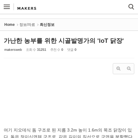
Sketchbook5, 스케치북5
Sketchbook5, 스케치북5
Home
정보/자료
최신정보
가난한 농부를 위한 시골발명가의 'IoT 닭장'
makersweb
조회 수
31251
추천 수
0
댓글
0
여기 지오데식 돔 구조로 된 지름 3.2m 높이 1.6m의 목조 닭장이 있
다. 돔은 정이십면체 구조로, 같은 길이의 직선으로 구면을 분할했다.