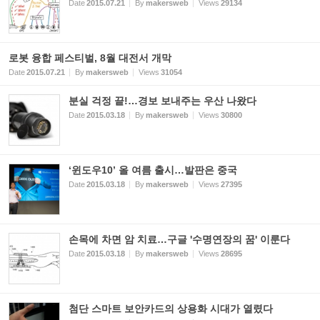
Date
2015.07.21
By
makersweb
Views
29134
로봇 융합 페스티벌, 8월 대전서 개막
Date
2015.07.21
By
makersweb
Views
31054
분실 걱정 끝!…경보 보내주는 우산 나왔다
Date
2015.03.18
By
makersweb
Views
30800
‘윈도우10’ 올 여름 출시…발판은 중국
Date
2015.03.18
By
makersweb
Views
27395
손목에 차면 암 치료…구글 '수명연장의 꿈' 이룬다
Date
2015.03.18
By
makersweb
Views
28695
첨단 스마트 보안카드의 상용화 시대가 열렸다