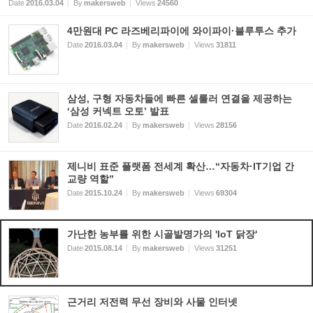
Date
2016.03.04
By
makersweb
Views
24560
4만원대 PC 라즈베리파이에 와이파이·블루투스 추가
Date
2016.03.04
By
makersweb
Views
31811
삼성, 구형 자동차들에 빠른 셀룰러 연결을 제공하는
‘삼성 커넥트 오토’ 발표
Date
2016.02.24
By
makersweb
Views
28156
제니비 표준 플랫폼 전세계 확산…“자동차·IT기업 간
교량 역할”
Date
2015.10.24
By
makersweb
Views
69304
가난한 농부를 위한 시골발명가의 'IoT 닭장'
Date
2015.08.14
By
makersweb
Views
31251
근거리 저전력 무선 장비와 사물 인터넷