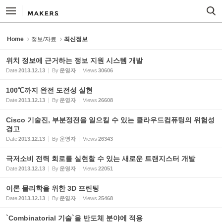
Sketchbook5, 스케치북5
Sketchbook5, 스케치북5
Home
정보/자료
최신정보
위치 정보에 근거하는 정보 지원 시스템 개발
Date
2013.12.13
By
운영자
Views
30606
100℃까지 완전 도전성 실현
Date
2013.12.13
By
운영자
Views
26608
Cisco 기술진, 부분정전을 일으킬 수 있는 클라우드컴퓨팅의 위험성
경고
Date
2013.12.13
By
운영자
Views
26343
극저소비 전력 회로를 실현할 수 있는 새로운 트랜지스터 개발
Date
2013.12.13
By
운영자
Views
22051
이론 물리학을 위한 3D 프린팅
Date
2013.12.13
By
운영자
Views
25468
`Combinatorial 기술`을 반도체 분야에 적용