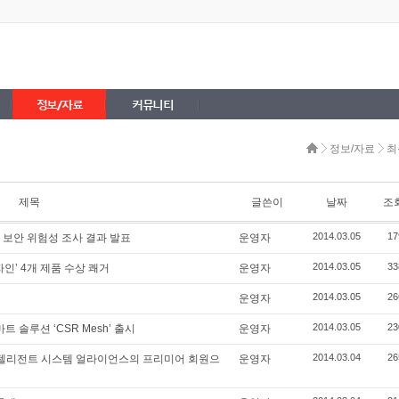
정보/자료
커뮤니티
정보/자료
최
제목
글쓴이
날짜
조
2014.03.05
17
트 보안 위험성 조사 결과 발표
운영자
2014.03.05
33
자인’ 4개 제품 수상 쾌거
운영자
2014.03.05
26
운영자
2014.03.05
23
트 솔루션 ‘CSR Mesh’ 출시
운영자
2014.03.04
26
인텔리전트 시스템 얼라이언스의 프리미어 회원으
운영자