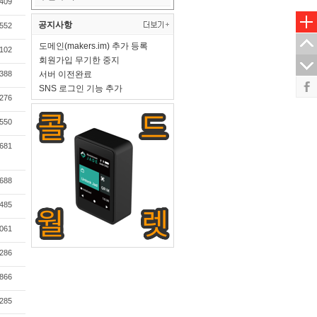
409
공지사항
552
도메인(makers.im) 추가 등록
102
회원가입 무기한 중지
388
서버 이전완료
SNS 로그인 기능 추가
276
550
681
688
485
061
286
866
285