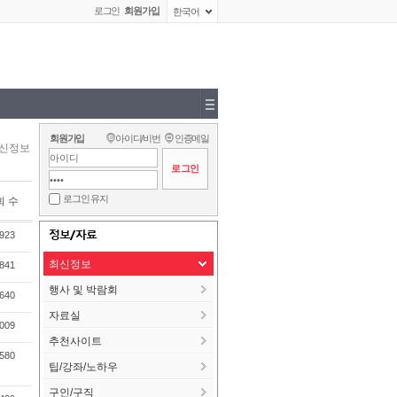
로그인
회원가입
한국어
회원가입
아이디/비번
인증메일
신정보
로그인 유지
회 수
정보/자료
923
최신정보
841
행사 및 박람회
640
자료실
009
추천사이트
580
팁/강좌/노하우
구인/구직