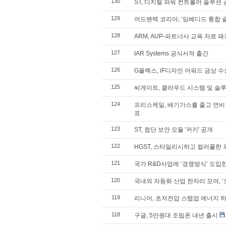
130
ST, 디지털 파워 컨트롤러 솔루션 
129
어드밴텍 코리아, ‘임베디드 통합 
128
ARM, AUP-파트너사 교육 자료 패키
127
IAR Systems 공식서적 출간
126
G플렉스, iF디자인 어워드 금상 수
125
씨게이트, 클라우드 시스템 및 솔루
124
프리스케일, 배기가스를 줄고 연비
표
123
ST, 첨단 보안 모듈 '커키' 공개
122
HGST, 스타일리시하고 컬러풀한 
121
국가 R&D사업에 ‘경쟁방식’ 도입
120
국내외 자동화 산업 한자리 모여, ‘
119
리니어, 초저전압 스텝업 에너지 하
118
구글, 5만원대 조립폰 내년 출시