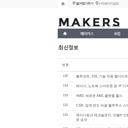
즐겨찾기추가
시작페이지설정
메이커스
포럼
최신정보
번호
135
블루코트, SSL 기술 적용 웹사이
134
에이서, 노트북 스마트폰 등 ‘iF 디
133
AMD, 새로운 AM1 플랫폼 출시
132
CSR, 업계 판도 바꿀 블루투스 스마
131
에이디링크 테크놀로지, 인텔® 
로 승격