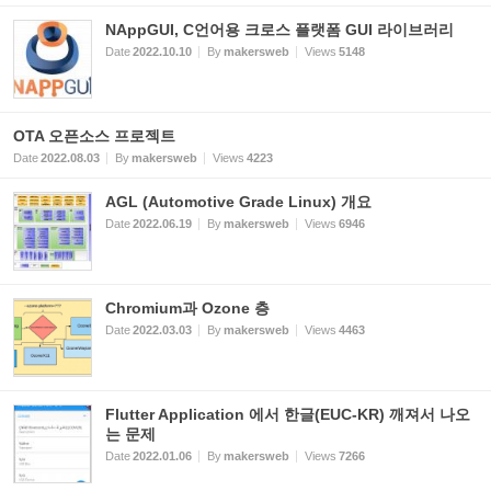
NAppGUI, C언어용 크로스 플랫폼 GUI 라이브러리
Date
2022.10.10
By
makersweb
Views
5148
OTA 오픈소스 프로젝트
Date
2022.08.03
By
makersweb
Views
4223
AGL (Automotive Grade Linux) 개요
Date
2022.06.19
By
makersweb
Views
6946
Chromium과 Ozone 층
Date
2022.03.03
By
makersweb
Views
4463
Flutter Application 에서 한글(EUC-KR) 깨져서 나오
는 문제
Date
2022.01.06
By
makersweb
Views
7266