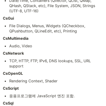
Date/Time, Containers (QVector, QList, QMap,
QHash, QStack, etc), File System, JSON, Strings
(UTF-8, UTF-16)
CsGui
File Dialogs, Menus, Widgets (QCheckbox,
QPushbutton, QLineEdit, etc), Printing
CsMultimedia
Audio, Video
CsNetwork
TCP, HTTP, FTP, IPv6, DNS lookups, SSL, URL
support
CsOpenGL
Rendering Context, Shader
CsScript
응용프로그램에 JavaScript 엔진 포함.
CsSql