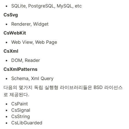
SQLite, PostgreSQL, MySQL, etc
CsSvg
Renderer, Widget
CsWebKit
Web View, Web Page
CsXml
DOM, Reader
CsXmlPatterns
Schema, Xml Query
다음의 몇가지 독립 실행형 라이브러리들은 BSD 라이선스
로 제공된다.
CsPaint
CsSignal
CsString
CsLibGuarded