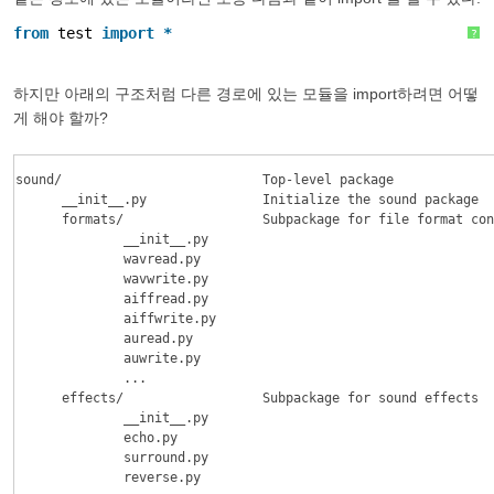
from
test 
import
*
?
하지만 아래의 구조처럼 다른 경로에 있는 모듈을 import하려면 어떻
게 해야 할까?
sound/                          Top-level package

      __init__.py               Initialize the sound package

      formats/                  Subpackage for file format con
              __init__.py

              wavread.py

              wavwrite.py

              aiffread.py

              aiffwrite.py

              auread.py

              auwrite.py

              ...

      effects/                  Subpackage for sound effects

              __init__.py

              echo.py

              surround.py

              reverse.py
