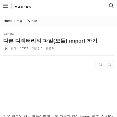
Sketchbook5, 스케치북5
Sketchbook5, 스케치북5
Home
포럼
Python
General
다른 디렉터리의 파일(모듈) import 하기
pjk
조회 수
10382
추천 수
0
댓글
0
같은 경로에 있는 모듈이라면 보통 다음과 같이 import 를 할 수 있다.