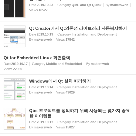
Date
2019.10.23
Category
QML and Qt Quick
By
makersweb
Views
18527
Qt Creator에서 Qt의존성 라이브러리 자동복사하기
Date
2019.10.19
Category
Installation and Deployment
By
makersweb
Views
17542
Qt for Embedded Linux 화면출력
Date
2019.10.17
Category
Mobile and Embedded
By
makersweb
Views
22950
Windows에서 Qt 설치 따라하기
Date
2019.10.14
Category
Installation and Deployment
By
makersweb
Views
49029
Qbs 프로젝트를 정의하기 위해 사용되는 몇가지 중요
한 아이템들
Date
2019.10.13
Category
Installation and Deployment
By
makersweb
Views
15027