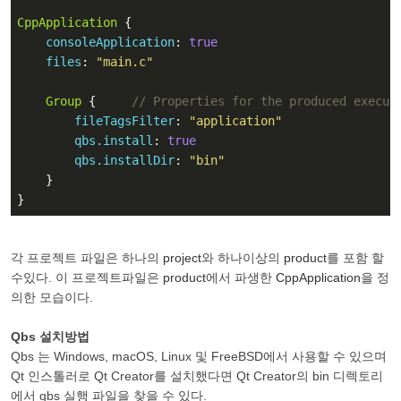
CppApplication
 {

consoleApplication
: 
true
files
: 
"main.c"
Group
 {     
// Properties for the produced execut
fileTagsFilter
: 
"application"
qbs.install
: 
true
qbs.installDir
: 
"bin"
    }

}
각 프로젝트 파일은 하나의
project
와 하나이상의
product
를 포함 할
수있다. 이 프로젝트파일은
product
에서 파생한
CppApplication
을 정
의한 모습이다.
Qbs 설치방법
Qbs 는 Windows, macOS, Linux 및 FreeBSD에서 사용할 수 있으며
Qt 인스톨러로 Qt Creator를 설치했다면 Qt Creator의 bin 디렉토리
에서 qbs 실행 파일을 찾을 수 있다.