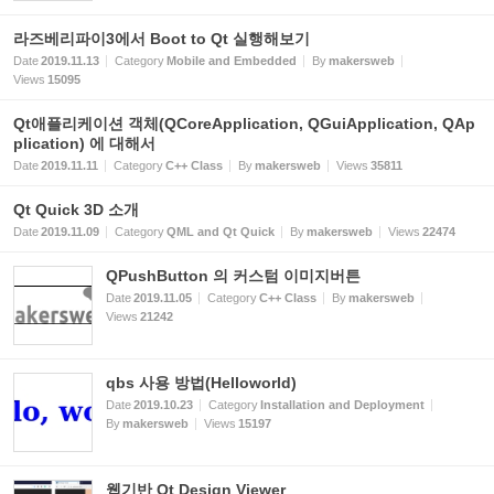
라즈베리파이3에서 Boot to Qt 실행해보기
Date
2019.11.13
Category
Mobile and Embedded
By
makersweb
Views
15095
Qt애플리케이션 객체(QCoreApplication, QGuiApplication, QAp
plication) 에 대해서
Date
2019.11.11
Category
C++ Class
By
makersweb
Views
35811
Qt Quick 3D 소개
Date
2019.11.09
Category
QML and Qt Quick
By
makersweb
Views
22474
QPushButton 의 커스텀 이미지버튼
Date
2019.11.05
Category
C++ Class
By
makersweb
Views
21242
qbs 사용 방법(Helloworld)
Date
2019.10.23
Category
Installation and Deployment
By
makersweb
Views
15197
웹기반 Qt Design Viewer