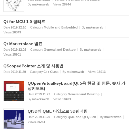
By
makersweb
Views
28744
Qt for MCU 1.0 릴리즈
Date
2019.12.10
Category
Mobile and Embedded
By
makersweb
Views
26349
Qt Marketplace 발표
Date
2019.12.02
Category
General and Desktop
By
makersweb
Views
15901
QScopedPointer 소개 및 사용법
Date
2019.11.29
Category
C++ Class
By
makersweb
Views
13913
QOpenVirtualkeyboard(Qt 5용 한글 및 영문, 숫자 가
상키보드)
Date
2019.11.27
Category
General and Desktop
By
makersweb
Views
18403
Qt3D의 QML 타입으로 3D렌더링
Date
2019.11.20
Category
QML and Qt Quick
By
makersweb
Views
20251