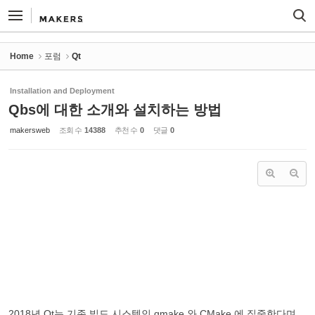
Sketchbook5, 스케치북5
Sketchbook5, 스케치북5
Home
포럼
Qt
Installation and Deployment
Qbs에 대한 소개와 설치하는 방법
makersweb
조회 수
14388
추천 수
0
댓글
0
2018년 Qt는 기존 빌드 시스템인 qmake 와 CMake 에 집중한다며