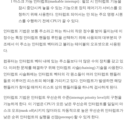
l
마스크 가능 인터럽트
(maskable interrupt) :
필요 시 인터럽트 기능을
잠시 중단시켜 놓을 수 있는 기능으로 장치 제어기가 서비스를 요
청하기 위해 사용한다
.
인터럽트 되어서는 안 되는 주요 명령 시퀀
스를 수행하기 전에
CPU
가 끌 수 있다
.
인터럽트 기법은 보통 주소라고 하는 하나의 작은 정수를 받아 들이는데 이
정수는 특정 인터럽트 핸들링 루틴을 선택하기 위해 사용되며 대부분의 구
조에서 이 주소는 인터럽트 벡터라고 불리는 테이블의 오프셋으로 사용된
다
.
컴퓨터는 인터럽트 벡터 내에 있는 주소들보다 더 많은 수의 장치를 갖고 있
다
.
이러한 문제를 해결하구 위해 인터럽트 사슬
(chaining)
기술을 사용한다
.
인터럽트 사슬화에는 인터럽트 벡터의 각 원소들이 여러 인터럽트 핸들러
들로 이루어진 리스트의 헤더를 가리키고 있다
.
인터럽트가 발생하면 해당
핸들러가 찾아질 때까지 리스트 상의 핸들러들을 하나씩 검사하게 된다
.
인터럽트 기법은 인터럽트 우선순위 수준
(interrupt priority level)
의 구현을
가능하게 한다
.
이 기법은
CPU
가 모든 낮은 우선순위 인터럽트를 일일이 마
스크 오프
(mask off)
시키지 않더라도 자동적으로 높은 우선순위 인터럽트가
낮은 순위 인터럽트의 실행을 선점
(preempt)
할 수 있게 한다
.