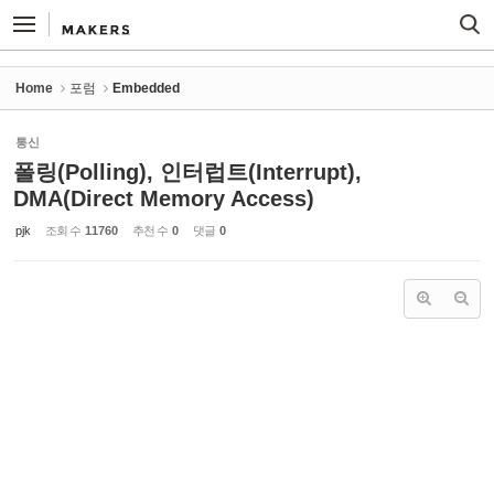
Sketchbook5, 스케치북5
Sketchbook5, 스케치북5
Home
포럼
Embedded
통신
폴링(Polling), 인터럽트(Interrupt),
DMA(Direct Memory Access)
pjk
조회 수
11760
추천 수
0
댓글
0