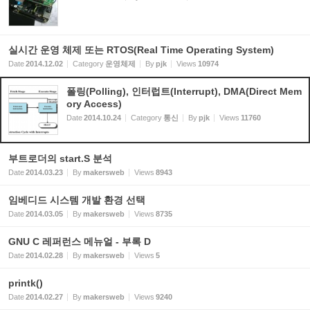
실시간 운영 체제 또는 RTOS(Real Time Operating System)
Date
2014.12.02
Category
운영체제
By
pjk
Views
10974
폴링(Polling), 인터럽트(Interrupt), DMA(Direct Mem
ory Access)
Date
2014.10.24
Category
통신
By
pjk
Views
11760
부트로더의 start.S 분석
Date
2014.03.23
By
makersweb
Views
8943
임베디드 시스템 개발 환경 선택
Date
2014.03.05
By
makersweb
Views
8735
GNU C 레퍼런스 메뉴얼 - 부록 D
Date
2014.02.28
By
makersweb
Views
5
printk()
Date
2014.02.27
By
makersweb
Views
9240