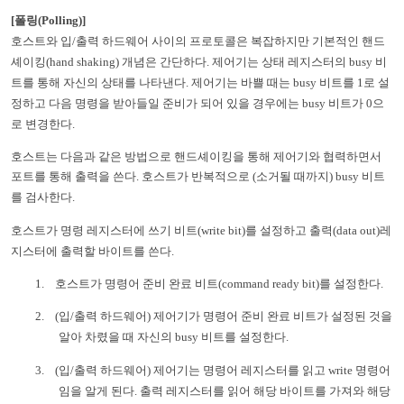
[
폴링
(Polling)]
호스트와 입
/
출력 하드웨어 사이의 프로토콜은 복잡하지만 기본적인 핸드
셰이킹
(hand shaking)
개념은 간단하다
.
제어기는 상태 레지스터의
busy
비
트를 통해 자신의 상태를 나타낸다
.
제어기는 바쁠 때는
busy
비트를
1
로 설
정하고 다음 명령을 받아들일 준비가 되어 있을 경우에는
busy
비트가
0
으
로 변경한다
.
호스트는 다음과 같은 방법으로 핸드셰이킹을 통해 제어기와 협력하면서
포트를 통해 출력을 쓴다
.
호스트가 반복적으로
(
소거될 때까지
) busy
비트
를 검사한다
.
호스트가 명령 레지스터에 쓰기 비트
(write bit)
를 설정하고 출력
(data out)
레
지스터에 출력할 바이트를 쓴다
.
1.
호스트가 명령어 준비 완료 비트
(command ready bit)
를 설정한다
.
2.
(
입
/
출력 하드웨어
)
제어기가 명령어 준비 완료 비트가 설정된 것을
알아 차렸을 때 자신의
busy
비트를 설정한다
.
3.
(
입
/
출력 하드웨어
)
제어기는 명령어 레지스터를 읽고
write
명령어
임을 알게 된다
.
출력 레지스터를 읽어 해당 바이트를 가져와 해당