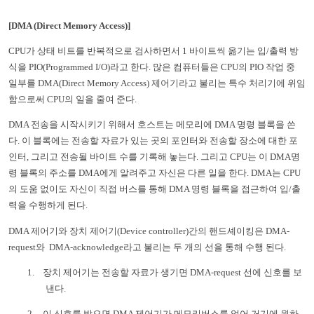
[DMA (Direct Memory Access)]
CPU
가 상태 비트를 반복적으로 검사하면서
1
바이트씩 옮기는 입
/
출력 방
식을
PIO(Programmed I/O)
라고 한다
.
많은 컴퓨터들은
CPU
의
PIO
작업 중
일부를
DMA(Direct Memory Access)
제어기라고 불리는 특수 처리기에 위임
함으로써
CPU
의 일을 줄여 준다
.
DMA
전송을 시작시키기 위해서 호스트는 메모리에
DMA
명령 블록을 쓴
다
.
이 블록에는 전송할 자료가 있는 곳의 포인터와 전송할 장소에 대한 포
인터
,
그리고 전송될 바이트 수를 기록해 놓는다
.
그리고
CPU
는 이
DMA
명
령 블록의 주소를
DMA
에게 알려주고 자신은 다른 일을 한다
. DMA
는
CPU
의 도움 없이도 자신이 직접 버스를 통해
DMA
명령 블록을 접근하여 입
/
출
력을 수행하게 된다
.
DMA
제어기와 장치 제어기
(Device controller)
간의 핸드셰이킹은
DMA-
request
와
DMA-acknowledge
라고 불리는 두 개의 선을 통해 수행 된다
.
1.
장치 제어기는 전송할 자료가 생기면
DMA-request
선에 신호를 보
낸다
.
2.
이 신호를 받으면
DMA
제어기가 메모리버스를 얻어 거기에 원하