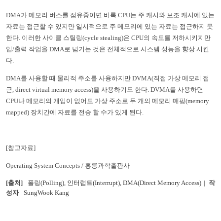
DMA
가 메모리 버스를 점유중이면 비록
CPU
는 주 캐시와 보조 캐시에 있는
자료는 접근할 수 있지만 일시적으로 주 메모리에 있는 자료는 접근하지 못
한다
.
이러한 사이클 스틸링
(cycle stealing)
은
CPU
의 속도를 저하시키지만
입
/
출력 작업을
DMA
로 넘기는 것은 전체적으로 시스템 성능을 향상 시킨
다
.
DMA
를 사용할 때 물리적 주소를 사용하지만
DVMA(
직접 가상 메모리 접
근
, direct virtual memory access)
을 사용하기도 한다
. DVMA
를 사용하면
CPU
나 메모리의 개입이 없어도 가상 주소로 두 개의 메모리 매핑
(memory
mapped)
장치간에 자료를 전송 할 수가 있게 된다
.
[
참고자료
]
Operating System Concepts /
홍릉과학출판사
[출처]
폴링(Polling), 인터럽트(Interrupt), DMA(Direct Memory Access)
|
작
성자
SungWook Kang