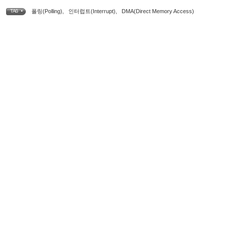
폴링(Polling)
,
인터럽트(Interrupt)
,
DMA(Direct Memory Access)
TAG •