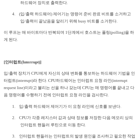
하드웨어 장치로 출력한다
.
4.
(
입
/
출력 하드웨어
)
제어기는 명령어 준비 완료 비트를 소거하고
입
/
출력이 끝났음을 알리기 위해
busy
비트를 소거한다
.
이 루프는 매 바이트마다 반복되며
1
단계에서 호스트는 폴링
(polling)
을 하
게 된다
.
[
인터럽트
(Interrupt)]
입
/
출력 장치가
CPU
에게 자신의 상태 변화를 통보하는 하드웨어 기법을 인
터럽트
(interrupt)
라 한다
. CPU
하드웨어는 인터럽트 요청 라인
(interrupt
request line)
이라고 불리는 선을 하나 갖는데
CPU
는 매 명령어를 끝내고 다
음 명령어를 수행하기 전에 인터럽트 요청 라인을 검사한다
.
1.
입
/
출력 하드웨어 제어기가 이 요청 라인에 신호를 보낸다
.
2.
CPU
가 각종 레지스터 값과 상태 정보를 저장한 다음 메모리 상의
인터럽트 핸들러 루틴으로 이동 한다
.
3.
인터럽트 핸들러는 인터럽트의 발생 원인을 조사하고 필요한 작업