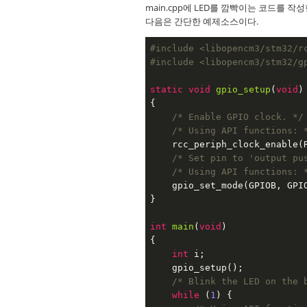
main.cpp에 LED를 깜빡이는 코드를 작
다음은 간단한 예제소스이다.
#
include
<libopencm3/stm32/r
#
include
<libopencm3/stm32/g
static
void
gpio_setup
(
void
)
{

/* Enable GPIO clock. */
/* Using API functions: 
    rcc_periph_clock_enable(R
/* Set pin to 'output pu
/* Using API functions: 
    gpio_set_mode(GPIOB, GPIO
}

int
main
(
void
)
{

int
 i;

    gpio_setup();

/* Blink the LED on the 
while
 (
1
) {
