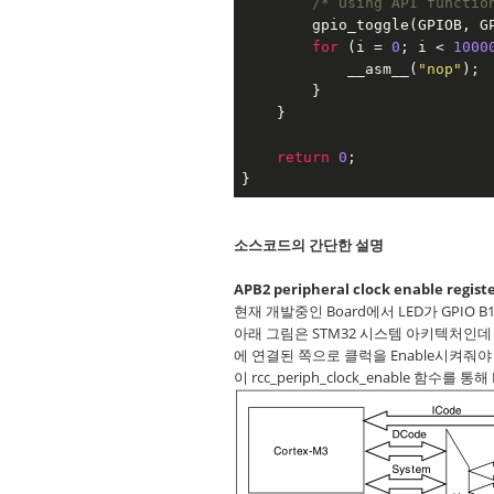
/* Using API functio
        gpio_toggle(GPIOB, G
for
 (i = 
0
; i < 
1000
            __asm__(
"nop"
);

        }

    }

return
0
;

}
소스코드의 간단한 설명
APB2 peripheral clock enable regis
현재 개발중인 Board에서 LED가 GPIO
아래 그림은 STM32 시스템 아키텍처인데 G
에 연결된 쪽으로 클럭을 Enable시켜줘야
이 rcc_periph_clock_enable 함수