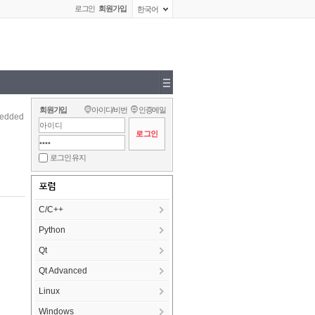
로그인
회원가입
한국어
회원가입
아이디/비번
인증메일
edded
로그인 유지
포럼
C/C++
Python
Qt
Qt Advanced
Linux
Windows