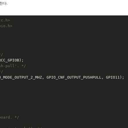
성한다.
cc.h>
pio.h>
*/
CC_GPIOB);

sh-pull'. */
*/
_MODE_OUTPUT_2_MHZ, GPIO_CNF_OUTPUT_PUSHPULL, GPIO11);

board. */