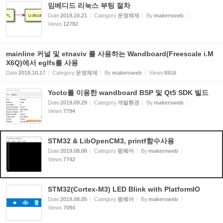
임베디드 리눅스 부팅 절차
Date
2019.10.21
Category
운영체제
By
makersweb
Views
12782
mainline 커널 및 etnaviv 를 사용하는 Wandboard(Freescale i.M
X6Q)에서 eglfs를 사용
Date
2019.10.17
Category
운영체제
By
makersweb
Views
6916
Yocto를 이용한 wandboard BSP 및 Qt5 SDK 빌드
Date
2019.09.29
Category
개발환경
By
makersweb
Views
7794
STM32 & LibOpenCM3, printf함수사용
Date
2019.08.08
Category
펌웨어
By
makersweb
Views
7742
STM32(Cortex-M3) LED Blink with PlatformIO
Date
2019.08.05
Category
펌웨어
By
makersweb
Views
7094