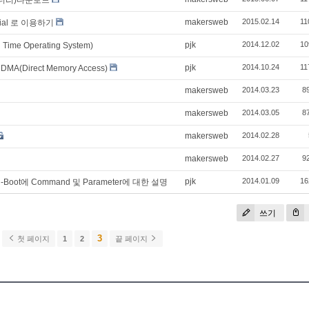
makersweb
2015.02.14
11
erial 로 이용하기
pjk
2014.12.02
10
me Operating System)
pjk
2014.10.24
11
 DMA(Direct Memory Access)
makersweb
2014.03.23
8
makersweb
2014.03.05
8
makersweb
2014.02.28
makersweb
2014.02.27
9
pjk
2014.01.09
16
-Boot에 Command 및 Parameter에 대한 설명
쓰기
3
첫 페이지
1
2
끝 페이지