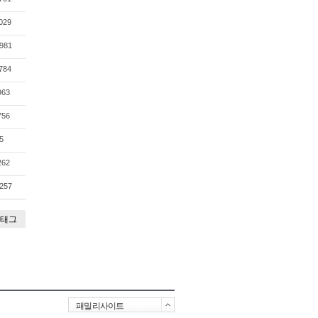
029
981
784
963
756
5
262
257
태그
패밀리사이트