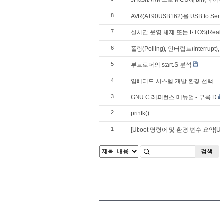
8
AVR(AT90USB162)을 USB to S
7
실시간 운영 체제 또는 RTOS(Real Ti
6
폴링(Polling), 인터럽트(Interrupt),
5
부트로더의 start.S 분석
4
임베디드 시스템 개발 환경 선택
3
GNU C 레퍼런스 메뉴얼 - 부록 D
2
printk()
1
[Uboot 명령어 및 환경 변수 요약]U
검색