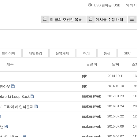
,
USB 핀아웃
USB
이 게
이 글의 추천인 목록
게시글 수정 내역
드라이버
개발환경
운영체제
MCU
통신
SBC
제목
글쓴이
날짜
조
pjk
2014.10.11
13
pjk
2014.10.10
9
 핀아웃
makersweb
2017.01.23
11
twork) Loop Back
makersweb
2016.01.24
29
Serial 드라이버 인식문제
makersweb
2015.07.22
12
makersweb
2015.07.09
14
방법
makersweb
2015.06.07
11
바이너리)다운로드