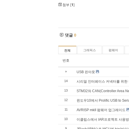
첨부 [
1
]
댓글
0
그래픽스
펌웨어
전체
번호
»
USB 핀아웃
14
시리얼 인터페이스 커넥터를 위한
13
STM32와 CAN(Controller Area Ne
12
윈도우10에서 Prolific USB to 
11
AVRISP mkII 펌웨어 업그레이드
10
이클립스에서 IAR프로젝트 사용
9
JFlashARM으로 MCU에 bin(