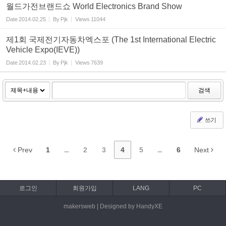
월드가전브랜드쇼 World Electronics Brand Show
Date
2014.02.25
By
Pjk
Views
11044
제1회 국제전기자동차엑스포 (The 1st International Electric
Vehicle Expo(IEVE))
Date
2014.02.23
By
Pjk
Views
7639
검색
쓰기
Prev
1
...
2
3
4
5
...
6
Next
로그인
회원가입
LANG
PC
makersweb | Designed by HandyXE