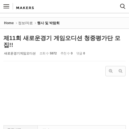
Sketchbook5, 스케치북5
Sketchbook5, 스케치북5
Home
정보/자료
행사 및 박람회
제11회 새로운경기 게임오디션 청중평가단 모
집!!
새로운경기게임오디션
조회 수
5972
추천 수
0
댓글
0