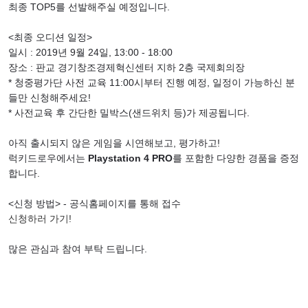
최종
TOP5
를 선발해주실 예정입니다
.
<
최종 오디션 일정
>
일시
: 2019
년
9
월
24
일
, 13:00 - 18:00
장소
:
판교 경기창조경제혁신센터 지하
2
층 국제회의장
*
청중평가단 사전 교육
11:00
시부터 진행 예정
,
일정이 가능하신 분
들만 신청해주세요
!
*
사전교육 후 간단한 밀박스
(
샌드위치 등
)
가 제공됩니다
.
아직 출시되지 않은 게임을 시연해보고
,
평가하고
!
럭키드로우에서는
Playstation 4 PRO
를 포함한 다양한 경품을 증정
합니다
.
<
신청 방법
> -
공식홈페이지를 통해 접수
신청하러
가기!
많은 관심과 참여 부탁 드립니다
.