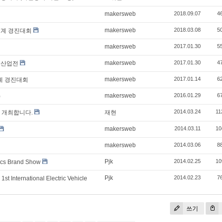
makersweb
2018.09.07
4
makersweb
2018.03.08
5
설계 경진대회
makersweb
2017.01.30
5
makersweb
2017.01.30
4
술산업전
makersweb
2017.01.14
6
계 경진대회
makersweb
2016.01.29
6
)
2014.03.24
11
를 개최합니다.
재현
makersweb
2014.03.11
10
makersweb
2014.03.06
8
Pjk
2014.02.25
10
s Brand Show
Pjk
2014.02.23
7
ernational Electric Vehicle
쓰기