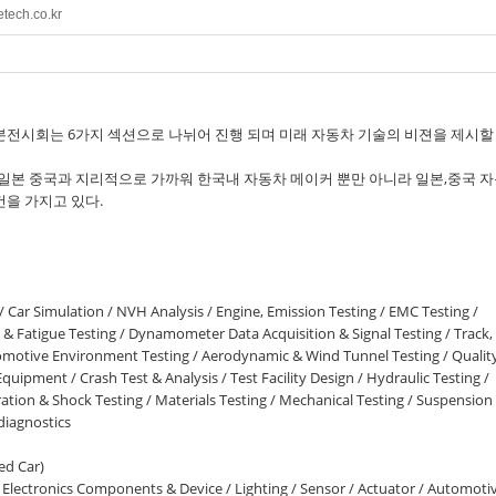
etech.co.kr
 본전시회는 6가지 섹션으로 나뉘어 진행 되며 미래 자동차 기술의 비젼을 제시할
 일본 중국과 지리적으로 가까워 한국내 자동차 메이커 뿐만 아니라 일본,중국 
건을 가지고 있다.
/ Car Simulation / NVH Analysis / Engine, Emission Testing / EMC Testing /
l & Fatigue Testing / Dynamometer Data Acquisition & Signal Testing / Track,
tomotive Environment Testing / Aerodynamic & Wind Tunnel Testing / Qualit
uipment / Crash Test & Analysis / Test Facility Design / Hydraulic Testing /
ration & Shock Testing / Materials Testing / Mechanical Testing / Suspension
diagnostics
ed Car)
lectronics Components & Device / Lighting / Sensor / Actuator / Automoti