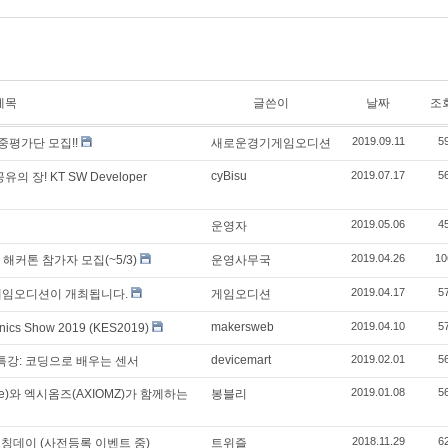
제목
글쓴이
날짜
조
2019.09.11
5
중평가단 모집!!
새로운경기게임오디션
cyBisu
2019.07.17
5
의 장! KT SW Developer
2019.05.06
4
운영자
2019.04.26
10
 해커톤 참가자 모집(~5/3)
운영사무국
2019.04.17
5
기 게임오디션이 개최됩니다.
게임오디션
makersweb
2019.04.10
5
ics Show 2019 (KES2019)
devicemart
2019.02.01
5
 특강: 코딩으로 배우는 센서
2019.01.08
5
e)와 엑시옴즈(AXIOMZ)가 함께하는
봉블리
2018.11.29
6
칭데이 (사전등록 이벤트 중)
트위즐