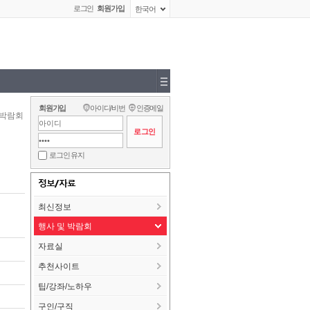
로그인
회원가입
한국어
회원가입
아이디/비번
인증메일
 박람회
로그인 유지
정보/자료
최신정보
행사 및 박람회
자료실
추천사이트
팁/강좌/노하우
구인/구직