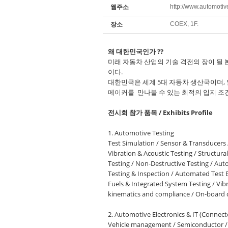
http://www.automotiv
웹주소
COEX, 1F.
장소
왜 대한민국인가 ??
미래 자동차 산업의 기술 격전의 장이 될
이다.
대한민국은 세계 5대 자동차 생산국이며,
메이커를 만나볼 수 있는 최적의 입지 조
전시회 참가 품목 / Exhibits Profile
1. Automotive Testing
Test Simulation / Sensor & Transducers 
Vibration & Acoustic Testing / Structura
Testing / Non-Destructive Testing / Au
Testing & Inspection / Automated Test Eq
Fuels & Integrated System Testing / Vib
kinematics and compliance / On-board 
2. Automotive Electronics & IT (Connect
Vehicle management / Semiconductor / E