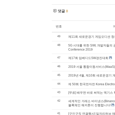
댓글
0
번호
49
제11회 새로운경기 게임오디션 청
48
5G 시대를 위한 S/W, 개발자들의 공유
Conference 2019
47
제17회 임베디드SW경진대회
46
2019 서울 통합이동서비스(MaaS)
45
2019년 4월, 제10회 새로운경
44
제 50회 한국전자전 Korea Electron
43
[무료] 배우면 바로 써먹는 엑기스
42
세계적인 거래소 바이낸스(Binanc
블록체인 해커톤이 진행합니다!
41
[구인구직 연결행사] 일자리허브 매