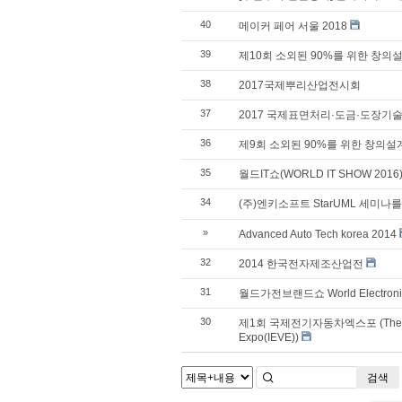
40
메이커 페어 서울 2018
39
제10회 소외된 90%를 위한 창의
38
2017국제뿌리산업전시회
37
2017 국제표면처리·도금·도장기
36
제9회 소외된 90%를 위한 창의설
35
월드IT쇼(WORLD IT SHOW 2016
34
(주)엔키소프트 StarUML 세미나
»
Advanced Auto Tech korea 2014
32
2014 한국전자제조산업전
31
월드가전브랜드쇼 World Electronic
30
제1회 국제전기자동차엑스포 (The 1st Int
Expo(IEVE))
검색