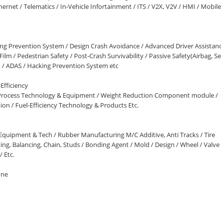
net / Telematics / In-Vehicle Infortainment / ITS / V2X, V2V / HMI / Mobile
ing Prevention System / Design Crash Avoidance / Advanced Driver Assistan
ilm / Pedestrian Safety / Post-Crash Survivability / Passive Safety(Airbag, S
em / ADAS / Hacking Prevention System etc
Efficiency
, Process Technology & Equipment / Weight Reduction Component module /
n / Fuel-Efficiency Technology & Products Etc.
 Equipment & Tech / Rubber Manufacturing M/C Additive, Anti Tracks / Tire
ing, Balancing, Chain, Studs / Bonding Agent / Mold / Design / Wheel / Valve 
/ Etc.
one