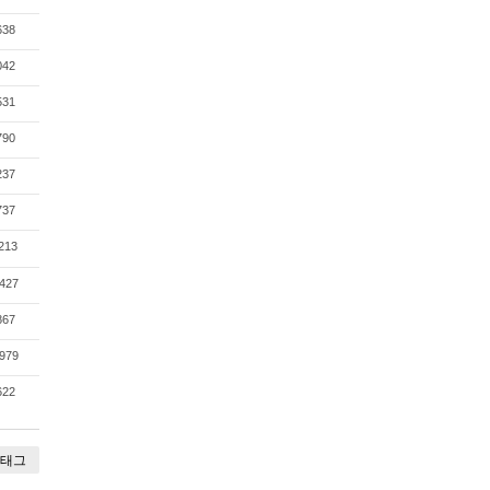
638
042
531
790
237
737
213
427
867
979
622
태그