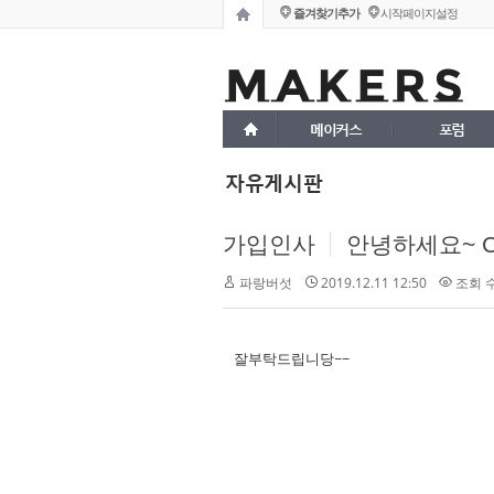
즐겨찾기추가
시작페이지설정
메이커스
포럼
자유게시판
가입인사
안녕하세요~ C/C
2019.12.11 12:50
조회 수 
파랑버섯
잘부탁드립니당~~