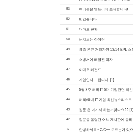
53
여러분을 엔트리에 초대합니다!
52
반갑습니다
51
대마도 근황
50
눈치보는 아이린
49
요즘 은근 저평가된 13/14 EPL 
48
소방서에 배달된 과자
47
이대호 레전드
46
가입인사 드립니다.
[1]
45
5월 3주 해외 IT 5대 기업관련 
44
해외/국내 IT 기업 최신뉴스리스트
43
질문 은 여기서 하는거맞나요??
[1
42
질문을 올릴땐 어느 게시판에 올
»
안녕하세요~ C/C++ 모르는거 