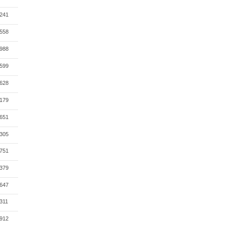
241
558
988
599
628
179
651
305
751
379
647
311
912