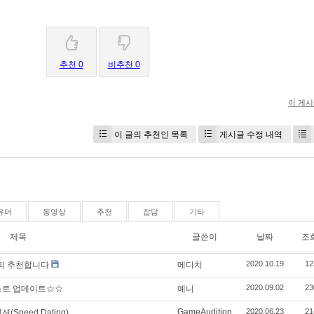
추천 0
비추천 0
이 게
이 글의 추천인 목록
게시글 수정 내역
유머
동영상
추천
잡담
기타
제목
글쓴이
날짜
조
2020.10.19
12
의 추천합니다
메디치
2020.09.02
23
리스트 업데이트☆☆
예니
GameAudition
2020.06.23
21
Speed Dating)