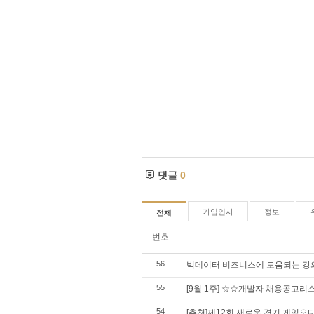
댓글
0
가입인사
정보
전체
번호
56
빅데이터 비즈니스에 도움되는 강
55
[9월 1주] ☆☆개발자 채용공고
54
[추천]제12회 새로운 경기 게임오디션(