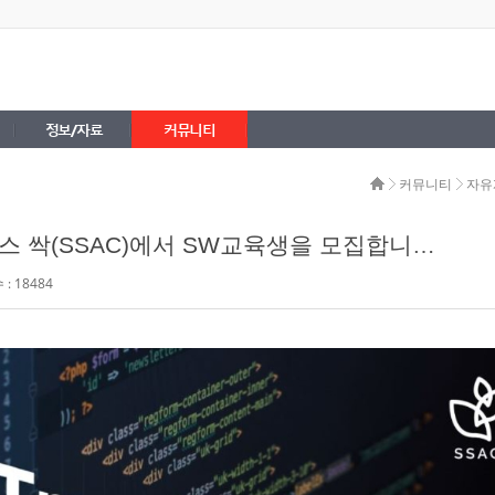
정보/자료
커뮤니티
커뮤니티
자유
싹(SSAC)에서 SW교육생을 모집합니다◁◀
: 18484