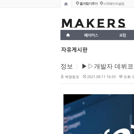
즐겨찾기추가
시작페이지설정
메이커스
포럼
자유게시판
정보
▶▷개발자 데뷔코스 
2021.08.11 16:33
조회 수 
싹영등포