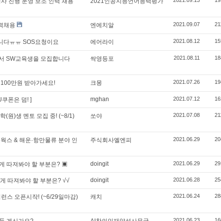
2021.09.13
19
 행사 진행 운영 보조 인력 채용
2021인공지능언어능력평가
2021.09.07
21
력채용
엔에치알
2021.08.12
15
니다ㅠㅠ SOS요청이요
에어라이
2021.08.11
18
에서 SW교육생을 모집합니다
싹영등포
2021.07.26
19
100만원 받아가세요!
크몽
mghan
2021.07.12
16
쿠폰은 덤! ]
2021.07.08
21
(원)생 멘토 모집 중! (~8/1)
쏘야
2021.06.29
20
웍스 & 해운·항만물류 분야 인
주식회사엘엔피
doingit
2021.06.29
29
게 따져봐야 할 부분은? ▣
doingit
2021.06.28
25
게 따져봐야 할 부분은? √√
2021.06.24
28
퍼런스 오픈시작! (~6/29일마감)
캐치
2021.06.23
16