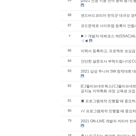
89
[2021 인공 지능 언어 능력 평가]
88
센드버드코리아 전직군 대규모 경
87
코드문제로 사이트맵 등록이 안됩
»
▶▷개발자 데뷔코스 싹(SSAC)
◁◀
85
이력서 등록하고, 프로젝트 보상금 
84
간단한 설문조사 부탁드립니다[ CU
83
2021 삼성 주니어 SW 창작대회 대학
82
[CJ올리브네트웍스] CJ올리브네트
공지능 지역특화 과정 교육생 모집
81
▣ 프로그램제작 진행할 때 중요하
80
√√ 프로그램제작 진행할 때 중요하
79
2021 ON-LIVE 개발자 커리어 컨
78