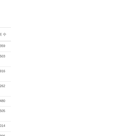
회 수
359
503
916
262
480
505
014