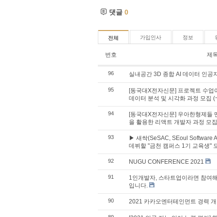
댓글
0
가입인사
정보
전체
번호
제
96
실내공간 3D 종합 AI 데이터 인공지
95
[동국대X전자신문] 프로젝트 수업
데이터 분석 및 시각화 과정 모집 (~1
94
[동국대X전자신문] 우아한형제들 
을 활용한 리액트 개발자 과정 모집 (
93
▶ 새싹(SeSAC, SEoul Softwa
데뷔할 "금천 캠퍼스 1기 교육생" 
92
NUGU CONFERENCE 2021
91
1인개발자, 스타트업이라면 참여해
입니다.
90
2021 카카오엔터테인먼트 경력 개발