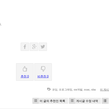
.
추천 0
비추천 0
,
,
,
,
코딩
프로그래밍
sw개발
ssac
sba
이 게
이 글의 추천인 목록
게시글 수정 내역