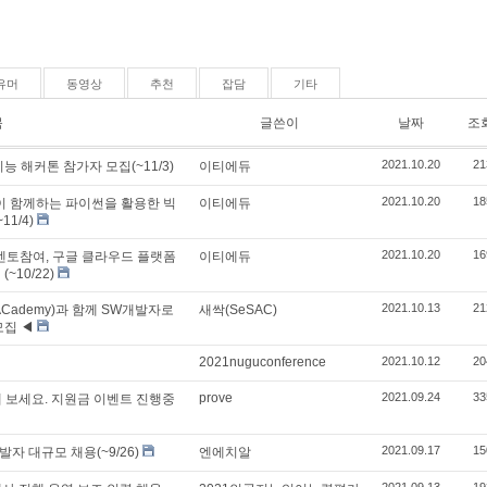
유머
동영상
추천
잡담
기타
목
글쓴이
날짜
조
2021.10.20
21
능 해커톤 참가자 모집(~11/3)
이티에듀
2021.10.20
18
이 함께하는 파이썬을 활용한 빅
이티에듀
1/4)
2021.10.20
16
멘토참여, 구글 클라우드 플랫폼
이티에듀
~10/22)
2021.10.13
21
re ACademy)과 함께 SW개발자로
새싹(SeSAC)
모집 ◀
2021nuguconference
2021.10.12
20
prove
2021.09.24
33
 보세요. 지원금 이벤트 진행중
2021.09.17
15
자 대규모 채용(~9/26)
엔에치알