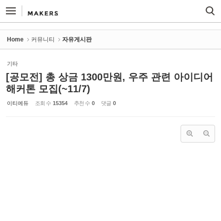
Sketchbook5, 스케치북5
Sketchbook5, 스케치북5
Home
커뮤니티
자유게시판
기타
[공모전] 총 상금 1300만원, 우주 관련 아이디어
해커톤 모집(~11/7)
이티에듀
조회 수
15354
추천 수
0
댓글
0