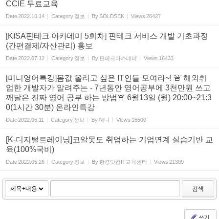
CCIE 무료교육
Date
2022.10.14
Category
정보
By
SOLDSEK
Views
26427
[KISA핀테크 아카데미 5회차] 핀테크 서비스 개발 기초과정
(간편결제/자산관리) 홍보
Date
2022.07.12
Category
정보
By
핀테크아카데미
Views
16433
[미니영어특강]몸값 올리고 싶은 IT인들 모여라~! 🚨 해외취
업한 개발자가 알려주는 - 7년동안 영어공부에 3천만원 쓰고
깨달은 진짜 영어 공부 하는 방법🚨 6월13일 (월) 20:00~21:3
0(1시간 30분) 온라인특강
Date
2022.06.11
Category
정보
By
예니
Views
16500
[K-디지털트레이닝]코알못도 취업하는 기업연계 실습기반 교
육(100%국비)
Date
2022.05.26
Category
정보
By
한경닷컴IT교육센터
Views
21309
검색
쓰기