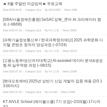
🔥 6월 주말반 마감임박🔥 무료교육
Date
2026.06.05
Category
정보
By
SOLDSEK
Views
1086
[SBA/서울경제진흥원] SeSAC성북_콘마 AI 크리에이터 캠
프 (~08/08)
Date
2025.07.16
Category
정보
By
아니그웃
Views
20891
[과학기술정보통신부 / 한국과학창의재단] 2025 과학문화 디
지털 콘텐츠 창작자 양성과정 (~07/24)
Date
2025.07.16
Category
정보
By
아니그웃
Views
20223
[고용노동부/성신여자대학교] AI-assisted 데이터 분석&생성
형 AI 실무역량 과정 (~08/15)
Date
2025.07.16
Category
정보
By
아니그웃
Views
11508
[현대오토에버] 2025년 상반기 신입 개발자 집중 채용 (2/3 1
3:00까지)
Date
2025.01.20
Category
정보
By
recruit5
Views
21965
KT AIVLE School (에이블스쿨) 7기 모집(~2/10(월) 17시까
지)