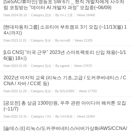
[SeSAC/휴마인] 영등포 SW 6기 _ 현직 개발자에게 사수처
럼 코칭받는 "데이터 AI 개발자 과정" 모집중(~06/09)
Date
2024.05.10
Category
정보
By
아니그웃
Views
16468
[현대자동차그룹] 소프티어 부트캠프 3기 모집 (~11/13(월) 1
4시까지)
Date
2023.11.01
Category
정보
By
recruit5
Views
21325
[LG CNS] "미국 근무" 2023년 스마트팩토리 신입 채용(~1/1
6(월) 18시)
Date
2023.01.05
Category
정보
By
sgpark
Views
17670
2022년 마지막 교육 (리눅스 기초,고급 / 도커쿠버네티스 / C
CNA / 자바 / CCIE 등)
Date
2022.11.29
Category
정보
By
SOLDSEK
Views
17793
[공모전] 총 상금 1300만원, 우주 관련 아이디어 해커톤 모집
(~11/7)
Date
2022.10.31
Category
기타
By
이티에듀
Views
15354
[솔데스크] 리눅스/도커쿠버네티스/서버가상화/AWS/CCNA/