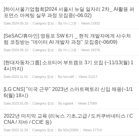
[하이서울기업협회]2024 서울시 뉴딜 일자리 2차_ AI활용 퍼
포먼스 마케팅 실무 과정 모집중(~06.02)
Date
2024.05.10
Category
정보
By
아니그웃
Views
21932
[SeSAC/휴마인] 영등포 SW 6기 _ 현직 개발자에게 사수처
럼 코칭받는 "데이터 AI 개발자 과정" 모집중(~06/09)
Date
2024.05.10
Category
정보
By
아니그웃
Views
16376
[현대자동차그룹] 소프티어 부트캠프 3기 모집 (~11/13(월) 1
4시까지)
Date
2023.11.01
Category
정보
By
recruit5
Views
21217
[LG CNS] "미국 근무" 2023년 스마트팩토리 신입 채용(~1/1
6(월) 18시)
Date
2023.01.05
Category
정보
By
sgpark
Views
17589
2022년 마지막 교육 (리눅스 기초,고급 / 도커쿠버네티스 / C
CNA / 자바 / CCIE 등)
Date
2022.11.29
Category
정보
By
SOLDSEK
Views
17714