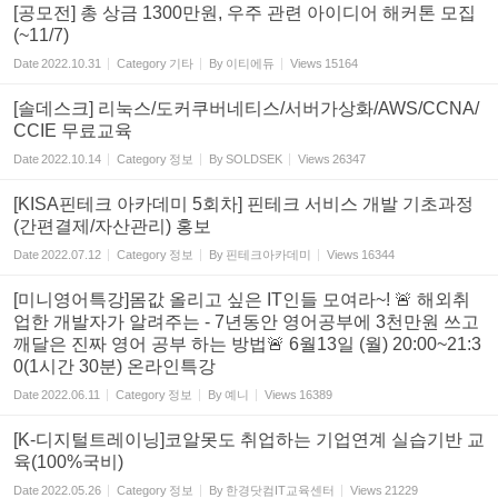
[공모전] 총 상금 1300만원, 우주 관련 아이디어 해커톤 모집
(~11/7)
Date
2022.10.31
Category
기타
By
이티에듀
Views
15164
[솔데스크] 리눅스/도커쿠버네티스/서버가상화/AWS/CCNA/
CCIE 무료교육
Date
2022.10.14
Category
정보
By
SOLDSEK
Views
26347
[KISA핀테크 아카데미 5회차] 핀테크 서비스 개발 기초과정
(간편결제/자산관리) 홍보
Date
2022.07.12
Category
정보
By
핀테크아카데미
Views
16344
[미니영어특강]몸값 올리고 싶은 IT인들 모여라~! 🚨 해외취
업한 개발자가 알려주는 - 7년동안 영어공부에 3천만원 쓰고
깨달은 진짜 영어 공부 하는 방법🚨 6월13일 (월) 20:00~21:3
0(1시간 30분) 온라인특강
Date
2022.06.11
Category
정보
By
예니
Views
16389
[K-디지털트레이닝]코알못도 취업하는 기업연계 실습기반 교
육(100%국비)
Date
2022.05.26
Category
정보
By
한경닷컴IT교육센터
Views
21229