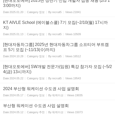
[현대오토에버] 2025년 상반기 신입 개발자 집중 채용 (2/3 1
3:00까지)
Date
2025.01.20
Category
정보
By
recruit5
Views
21841
KT AIVLE School (에이블스쿨) 7기 모집(~2/10(월) 17시까
지)
Date
2025.01.13
Category
정보
By
recruit5
Views
10509
[현대자동차그룹] 2025년 현대자동차그룹 소프티어 부트캠
프 5기 모집 (~11/13(수)까지)
Date
2024.10.28
Category
정보
By
recruit5
Views
16512
[현대오토에버] SW개발 전문가(임원) 특강 참가자 모집 (~5/2
4(금) 13시까지)
Date
2024.05.22
Category
정보
By
recruit5
Views
19543
2024 부산형 워케이션 수도권 사업 설명회
Date
2024.05.17
Category
정보
By
워케이션
Views
19035
부산형 워케이션 수도권 사업 설명회
Date
2024.05.12
Category
추천
By
워케이션
Views
15073