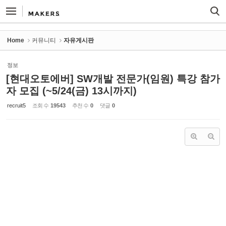
Sketchbook5, 스케치북5
Sketchbook5, 스케치북5
Home
커뮤니티
자유게시판
정보
[현대오토에버] SW개발 전문가(임원) 특강 참가
자 모집 (~5/24(금) 13시까지)
recruit5
조회 수
19543
추천 수
0
댓글
0