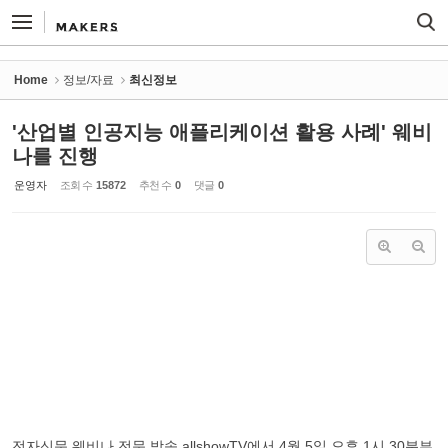
Sketchbook5, 스케치북5
Sketchbook5, 스케치북5
Home
정보/자료
최신정보
'산업별 인공지능 애플리케이션 활용 사례' 웨비
나를 진행
운영자
조회 수
15872
추천 수
0
댓글
0
전자신문 웨비나 전문 방송 allshowTV에서 4월 5일 오후 1시 30분부