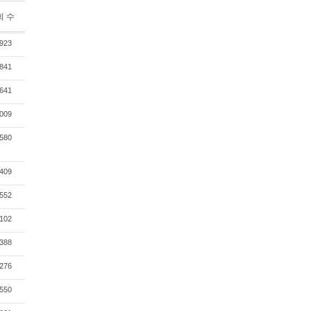
회 수
923
841
641
009
580
409
552
102
388
276
550