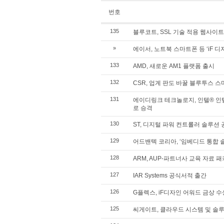
번호
135
블루코트, SSL 기술 적용 웹사이
»
에이서, 노트북 스마트폰 등 ‘iF 디
133
AMD, 새로운 AM1 플랫폼 출시
132
CSR, 업계 판도 바꿀 블루투스 스마
131
에이디링크 테크놀로지, 인텔® 
로 승격
130
ST, 디지털 파워 컨트롤러 솔루션 
129
어드밴텍 코리아, ‘임베디드 통합 
128
ARM, AUP-파트너사 교육 자료 패키
127
IAR Systems 공식서적 출간
126
G플렉스, iF디자인 어워드 금상 수
125
씨게이트, 클라우드 시스템 및 솔루