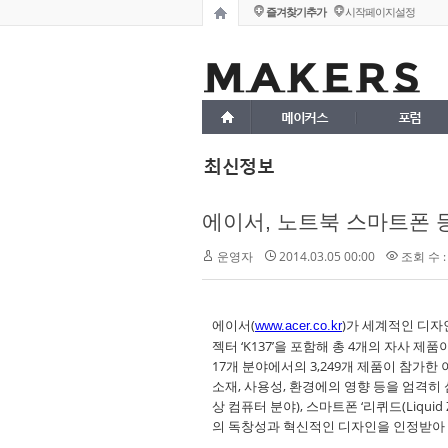
즐겨찾기추가
시작페이지설정
메이커스
포럼
최신정보
에이서, 노트북 스마트폰 등 
운영자
2014.03.05 00:00
조회 수 :
에이서(
)가 세계적인 디자
www.acer.co.kr
젝터 ‘K137’을 포함해 총 4개의 자사 제
17개 분야에서의 3,249개 제품이 참가한
소재, 사용성, 환경에의 영향 등을 엄격히 심사
상 컴퓨터 분야), 스마트폰 ‘리퀴드(Liquid
의 독창성과 혁신적인 디자인을 인정받아 iF 