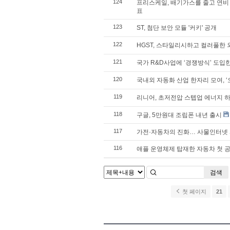
124
프리스케일, 배기가스를 줄고 연비
표
123
ST, 첨단 보안 모듈 '커키' 공개
122
HGST, 스타일리시하고 컬러풀한 
121
국가 R&D사업에 ‘경쟁방식’ 도입
120
국내외 자동화 산업 한자리 모여, ‘
119
리니어, 초저전압 스텝업 에너지 하
118
구글, 5만원대 조립폰 내년 출시
117
가전·자동차의 진화… 사물인터넷 시
116
애플 운영체제 탑재한 자동차 첫 
검색
첫 페이지
21