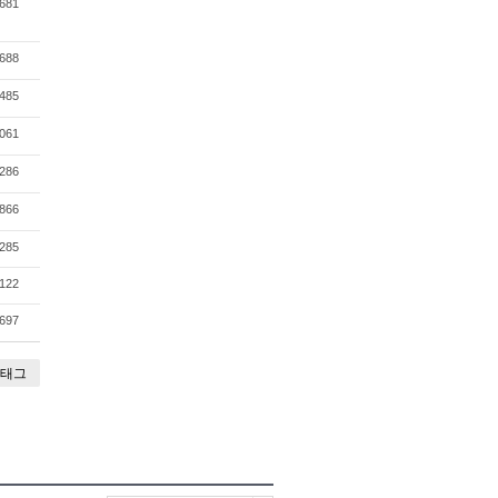
681
688
485
061
286
866
285
122
697
태그