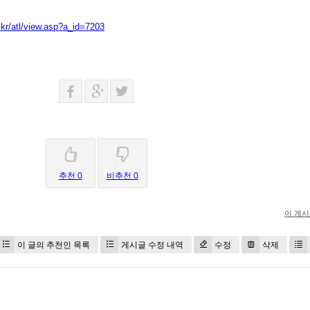
kr/atl/view.asp?a_id=7203
추천 0
비추천 0
이 게
이 글의 추천인 목록
게시글 수정 내역
수정
삭제