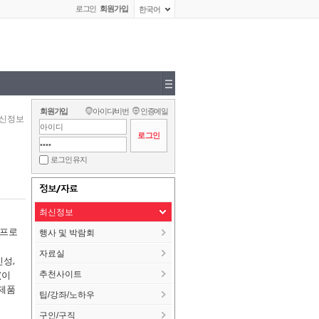
로그인
회원가입
한국어
회원가입
아이디/비번
인증메일
신정보
로그인 유지
정보/자료
최신정보
 프로
행사 및 박람회
자료실
신성,
(이
추천사이트
 제품
팁/강좌/노하우
구인/구직