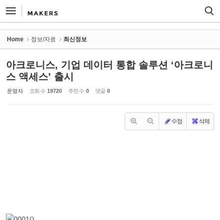
Sketchbook5, 스케치북5
Sketchbook5, 스케치북5
Home
정보/자료
최신정보
아크로니스, 기업 데이터 통합 솔루션 ‘아크로니
스 액세스’ 출시
운영자
조회 수
19720
추천 수
0
댓글
0
수정
삭제