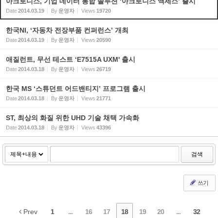
아크로니스, 기업 데이터 통합 솔루션 ‘아크로니스 액세스’ 출시
Date
2014.03.19
By
운영자
Views
19720
한국NI, ‘자동차 전장부품 컨퍼런스’ 개최
Date
2014.03.19
By
운영자
Views
20590
애질런트, 무선 테스트 ‘E7515A UXM' 출시
Date
2014.03.18
By
운영자
Views
26719
한국 MS ‘스튜던트 어드밴티지’ 프로그램 출시
Date
2014.03.18
By
운영자
Views
21771
ST, 최상의 화질 위한 UHD 기술 채택 가속화
Date
2014.03.18
By
운영자
Views
43396
검색
쓰기
Prev
1
...
16
17
18
19
20
...
32