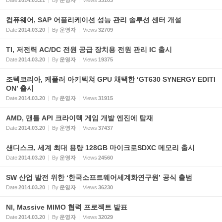
Date
2014.03.21
By
운영자
Views
33103
컴퓨웨어, SAP 어플리케이션 성능 관리 솔루션 센터 개설
Date
2014.03.20
By
운영자
Views
32709
TI, 저전력 AC/DC 전원 공급 장치용 전원 관리 IC 출시
Date
2014.03.20
By
운영자
Views
19375
조텍코리아, 케플러 아키텍쳐 GPU 채택한 ‘GT630 SYNERGY EDITI
ON’ 출시
Date
2014.03.20
By
운영자
Views
31915
AMD, 맨틀 API 크라이텍 게임 개발 엔진에 탑재
Date
2014.03.20
By
운영자
Views
37437
샌디스크, 세계 최대 용량 128GB 마이크로SDXC 메모리 출시
Date
2014.03.20
By
운영자
Views
24560
SW 산업 발전 위한 ‘한국소프트웨어세계화연구원’ 공식 출범
Date
2014.03.20
By
운영자
Views
36230
NI, Massive MIMO 협력 프로젝트 발표
Date
2014.03.20
By
운영자
Views
32029