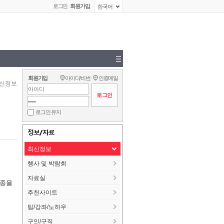
로그인
회원가입
한국어
회원가입
아이디/비번
인증메일
신정보
로그인 유지
정보/자료
최신정보
행사 및 박람회
자료실
2종을
추천사이트
팁/강좌/노하우
구인/구직