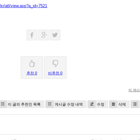
kr/atl/view.asp?a_id=7521
추천 0
비추천 0
이 게
이 글의 추천인 목록
게시글 수정 내역
수정
삭제