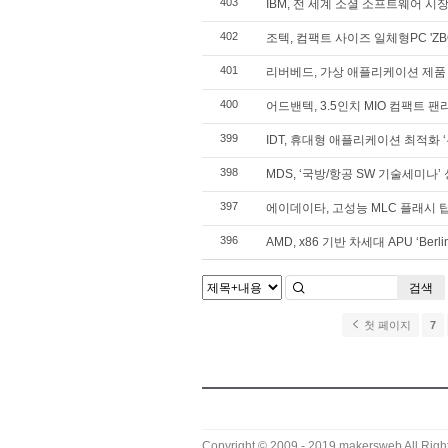
403
IBM, 전 세계 소셜 소프트웨어 시장
402
조텍, 컴팩트 사이즈 일체형PC 'ZBO
401
리버베드, 가상 애플리케이션 제품 
400
어드밴텍, 3.5인치 MIO 컴팩트 
399
IDT, 휴대형 애플리케이션 최적화 
398
MDS, ‘국방/항공 SW 기술세미나’
397
에이데이타, 고성능 MLC 플래시 탑
396
AMD, x86 기반 차세대 APU ‘Berl
검색
첫 페이지
7
Copyright © 2009 - 2019
makersweb
All Righ