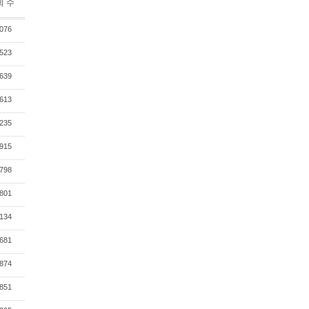
회 수
076
523
639
613
235
915
798
801
134
681
874
851