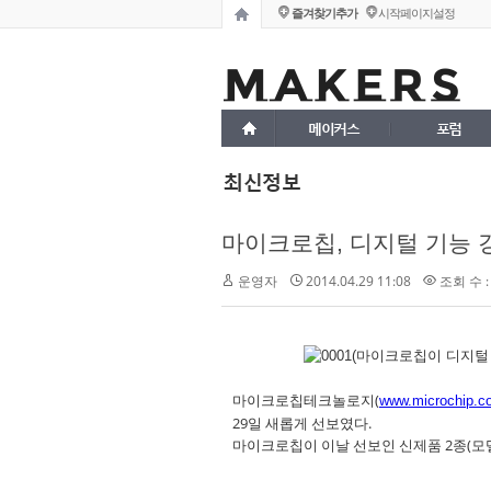
즐겨찾기추가
시작페이지설정
메이커스
포럼
최신정보
마이크로칩, 디지털 기능 
운영자
2014.04.29 11:08
조회 수 :
마이크로칩테크놀로지(
www.microchip.c
29일 새롭게 선보였다.
마이크로칩이 이날 선보인 신제품 2종(모델명: M