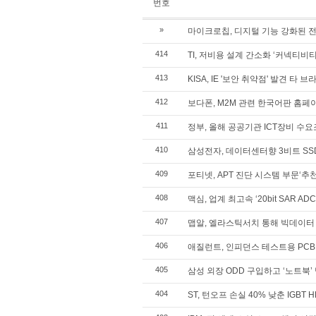
번호
»
마이크로칩, 디지털 기능 강화된 
414
TI, 저비용 설계 간소화 ‘커넥티비
413
KISA, IE '보안 취약점' 발견 타 
412
보다폰, M2M 관련 한국어판 홈페
411
정부, 올해 공공기관 ICT장비 수
410
삼성전자, 데이터센터향 3비트 SS
409
포티넷, APT 진단 시스템 부문‘추
408
맥심, 업계 최고속 ‘20bit SAR AD
407
맵알, 엘라스틱서치 통해 빅데이터
406
애질런트, 인피던스 테스트용 PCB
405
삼성 외장 ODD 구입하고 ‘노트북’ 
404
ST, 턴오프 손실 40% 낮춘 IGBT