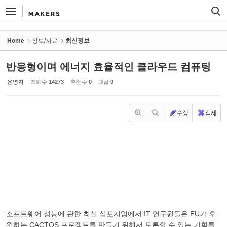
Sketchbook5, 스케치북5
Sketchbook5, 스케치북5
Home
정보/자료
최신정보
반응형이며 에너지 효율적인 클라우드 컴퓨팅
운영자
조회 수
14273
추천 수
0
댓글
0
수정
삭제
소프트웨어 성능에 관한 최신 심포지엄에서 IT 연구원들은 EU가 후
원하는 CACTOS 프로젝트를 만들기 위해서 토론할 수 있는 기회를