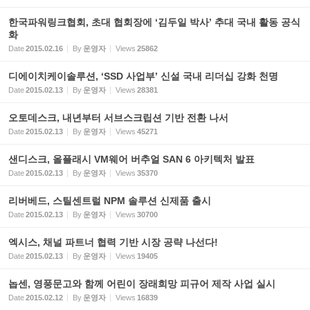
한국파워링크협회, 초대 협회장에 ‘김두일 박사’ 추대 국내 활동 공식
화
Date
2015.02.16
By
운영자
Views
25862
디에이치케이솔루션, ‘SSD 사업부’ 신설 국내 리더십 강화 천명
Date
2015.02.13
By
운영자
Views
28381
오토데스크, 내년부터 서브스크립션 기반 전환 나서
Date
2015.02.13
By
운영자
Views
45271
샌디스크, 올플래시 VM웨어 버추얼 SAN 6 아키텍처 발표
Date
2015.02.13
By
운영자
Views
35370
리버베드, 스틸센트럴 NPM 솔루션 신제품 출시
Date
2015.02.13
By
운영자
Views
30700
엑시스, 채널 파트너 협력 기반 시장 공략 나선다!
Date
2015.02.13
By
운영자
Views
19405
놉센, 영풍문고와 함께 어린이 장래희망 피규어 제작 사업 실시
Date
2015.02.12
By
운영자
Views
16839