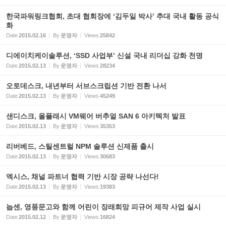
한국파워링크협회, 초대 협회장에 ‘김두일 박사’ 추대 국내 활동 공식
화
Date
2015.02.16
By
운영자
Views
25842
디에이치케이솔루션, ‘SSD 사업부’ 신설 국내 리더십 강화 천명
Date
2015.02.13
By
운영자
Views
28234
오토데스크, 내년부터 서브스크립션 기반 전환 나서
Date
2015.02.13
By
운영자
Views
45249
샌디스크, 올플래시 VM웨어 버추얼 SAN 6 아키텍처 발표
Date
2015.02.13
By
운영자
Views
35353
리버베드, 스틸센트럴 NPM 솔루션 신제품 출시
Date
2015.02.13
By
운영자
Views
30683
엑시스, 채널 파트너 협력 기반 시장 공략 나선다!
Date
2015.02.13
By
운영자
Views
19383
놉센, 영풍문고와 함께 어린이 장래희망 피규어 제작 사업 실시
Date
2015.02.12
By
운영자
Views
16824