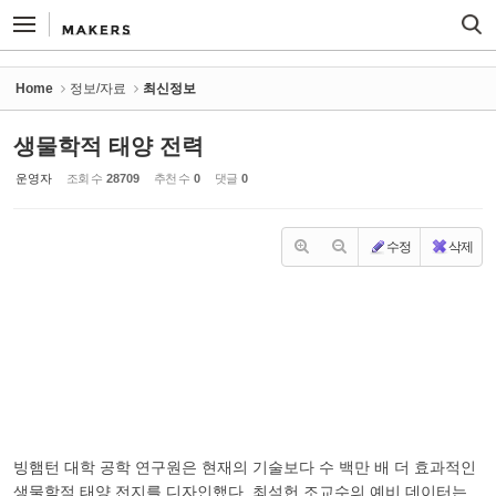
Sketchbook5, 스케치북5
Sketchbook5, 스케치북5
Home
정보/자료
최신정보
생물학적 태양 전력
운영자
조회 수
28709
추천 수
0
댓글
0
수정
삭제
빙햄턴 대학 공학 연구원은 현재의 기술보다 수 백만 배 더 효과적인
생물학적 태양 전지를 디자인했다. 최석헌 조교수의 예비 데이터는