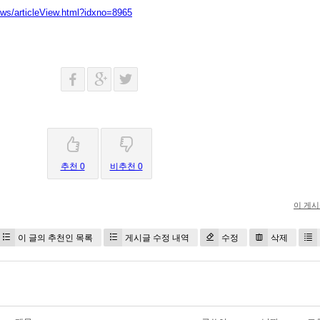
ws/articleView.html?idxno=8965
추천 0
비추천 0
이 게
이 글의 추천인 목록
게시글 수정 내역
수정
삭제