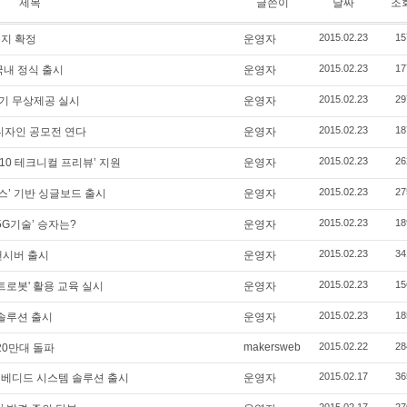
제목
글쓴이
날짜
조
2015.02.23
15
유지 확정
운영자
2015.02.23
17
국내 정식 출시
운영자
2015.02.23
29
말기 무상제공 실시
운영자
2015.02.23
18
 디자인 공모전 연다
운영자
2015.02.23
26
 10 테크니컬 프리뷰’ 지원
운영자
2015.02.23
27
소스’ 기반 싱글보드 출시
운영자
2015.02.23
18
‘5G기술’ 승자는?
운영자
2015.02.23
34
랜시버 출시
운영자
2015.02.23
15
트로봇' 활용 교육 실시
운영자
2015.02.23
18
 솔루션 출시
운영자
makersweb
2015.02.22
28
0만대 돌파
2015.02.17
36
임베디드 시스템 솔루션 출시
운영자