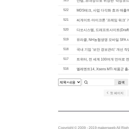
523
안랩, 초대장으로 위장한 ‘악성코드
522
MDS테크, 사업 다각화 효과 매출액 
521
씨게이트·마이크론 ‘프레임 워크’ 
520
다쏘시스템, 드래프트사이트(DraftS
519
유라클, NH농협생명 모바일 SFA
518
국내 기업 ‘보안 경보관리’ 개선 작
517
트위터, 전 세계 100여개 언어로 
516
엘레멘트14, Xsens MTi 제품군 
검색
첫 페이지
Copyright © 2009 - 2019
makersweb
All Righ