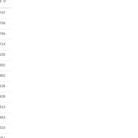
회 수
747
758
766
714
235
502
902
136
639
513
453
510