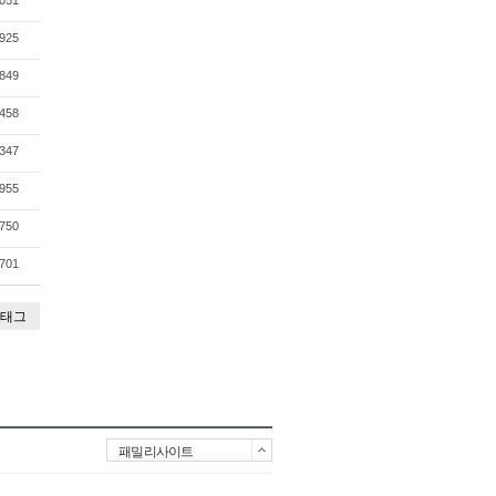
051
925
849
458
347
955
750
701
태그
패밀리사이트