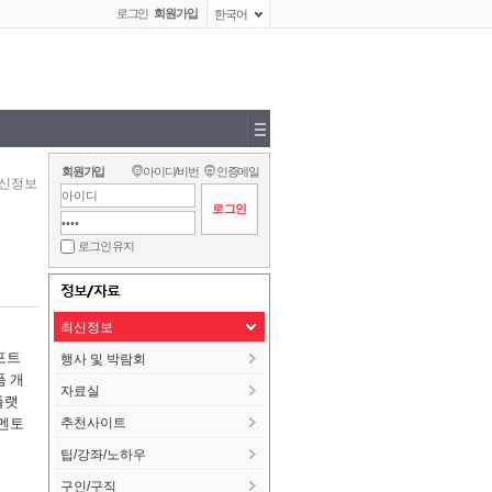
로그인
회원가입
한국어
회원가입
아이디/비번
인증메일
신정보
로그인 유지
정보/자료
최신정보
포트
행사 및 박람회
품 개
자료실
플랫
 멘토
추천사이트
팁/강좌/노하우
구인/구직