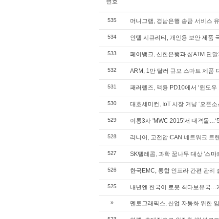
번호
535
머니그램, 경남은행 송금 서비스 
534
인텔 시큐리티, 개인용 보안 제품 
533
페이뱅크, 신한은행과 샵ATM 단
532
ARM, 1만 달러 규모 스마트 제품
531
패러렐즈, 맥용 PD10에서 ‘윈도우
530
대호세미컨, IoT 시장 겨냥 ‘오픈
529
이통3사 'MWC 2015'서 대격돌…
528
리니어, 고전압 CAN 네트워크 트
527
SK텔레콤, 과학 꿈나무 대상 '스마
526
한국EMC, 통합 인프라 간편 관리
525
내년엔 한국이 로봇 최다보유국…2
»
멘토그래픽스, 산업 자동화 위한 