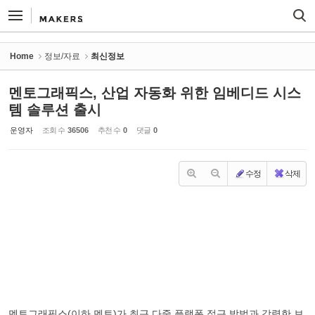
Sketchbook5, 스케치북5
Sketchbook5, 스케치북5
Home
정보/자료
최신정보
멘토그래픽스, 산업 자동화 위한 임베디드 시스
템 솔루션 출시
운영자
조회 수
36506
추천 수
0
댓글
0
수정
삭제
멘토그래픽스(이하 멘토)가 최근 다중 플랫폼 접근 방법과 강력한 보