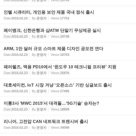
Date
2015.02.23
By
운영자
Views
15743
인텔 시큐리티, 개인용 보안 제품 국내 정식 출시
Date
2015.02.23
By
운영자
Views
17752
페이뱅크, 신한은행과 샵ATM 단말기 무상제공 실시
Date
2015.02.23
By
운영자
Views
29748
ARM, 1만 달러 규모 스마트 제품 디자인 공모전 연다
Date
2015.02.23
By
운영자
Views
18703
패러렐즈, 맥용 PD10에서 ‘윈도우 10 테크니컬 프리뷰’ 지원
Date
2015.02.23
By
운영자
Views
25976
대호세미컨, IoT 시장 겨냥 ‘오픈소스’ 기반 싱글보드 출시
Date
2015.02.23
By
운영자
Views
27495
이통3사 'MWC 2015'서 대격돌…‘5G기술’ 승자는?
Date
2015.02.23
By
운영자
Views
18899
리니어, 고전압 CAN 네트워크 트랜시버 출시
Date
2015.02.23
By
운영자
Views
34098