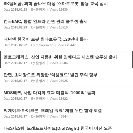
SK텔레콤, 과학 꿈나무 대상 '스마트로봇' 활용 교육 실시
Date
2015.02.23
By
운영자
Views
15630
한국EMC, 통합 인프라 간편 관리 솔루션 출시
Date
2015.02.23
By
운영자
Views
18510
내년엔 한국이 로봇 최다보유국…20만대 돌파
Date
2015.02.22
By
makersweb
Views
28447
멘토그래픽스, 산업 자동화 위한 임베디드 시스템 솔루션 출시
Date
2015.02.17
By
운영자
Views
36506
안랩, 초대장으로 위장한 ‘악성코드’ 발견 주의 당부
Date
2015.02.17
By
운영자
Views
27025
MDS테크, 사업 다각화 효과 매출액 ‘1000억’ 돌파
Date
2015.02.17
By
운영자
Views
18922
씨게이트·마이크론 ‘프레임 워크’ 개발 위한 협약 체결
Date
2015.02.17
By
운영자
Views
46844
다쏘시스템, 드래프트사이트(DraftSight) 한국어 버전 오픈