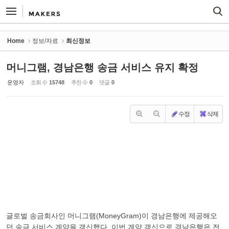
Sketchbook5, 스케치북5
Sketchbook5, 스케치북5
Home
정보/자료
최신정보
머니그램, 경남은행 송금 서비스 유지 확정
운영자
조회 수
15748
추천 수
0
댓글
0
수정
삭제
글로벌 송금회사인 머니그램(MoneyGram)이 경남은행에 제공해오
던 송금 서비스 계약을 갱신했다. 이번 계약 갱신으로 경남은행은 전