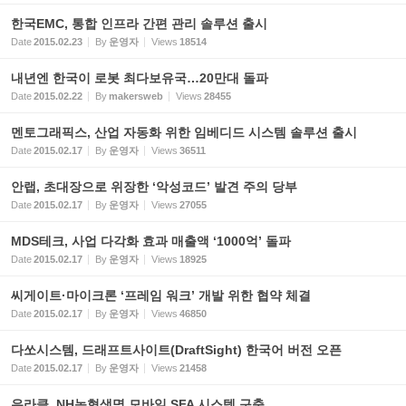
한국EMC, 통합 인프라 간편 관리 솔루션 출시
Date
2015.02.23
By
운영자
Views
18514
내년엔 한국이 로봇 최다보유국…20만대 돌파
Date
2015.02.22
By
makersweb
Views
28455
멘토그래픽스, 산업 자동화 위한 임베디드 시스템 솔루션 출시
Date
2015.02.17
By
운영자
Views
36511
안랩, 초대장으로 위장한 ‘악성코드’ 발견 주의 당부
Date
2015.02.17
By
운영자
Views
27055
MDS테크, 사업 다각화 효과 매출액 ‘1000억’ 돌파
Date
2015.02.17
By
운영자
Views
18925
씨게이트·마이크론 ‘프레임 워크’ 개발 위한 협약 체결
Date
2015.02.17
By
운영자
Views
46850
다쏘시스템, 드래프트사이트(DraftSight) 한국어 버전 오픈
Date
2015.02.17
By
운영자
Views
21458
유라클, NH농협생명 모바일 SFA 시스템 구축