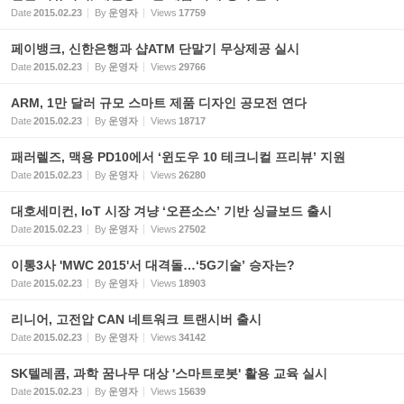
Date
2015.02.23
By
운영자
Views
17759
페이뱅크, 신한은행과 샵ATM 단말기 무상제공 실시
Date
2015.02.23
By
운영자
Views
29766
ARM, 1만 달러 규모 스마트 제품 디자인 공모전 연다
Date
2015.02.23
By
운영자
Views
18717
패러렐즈, 맥용 PD10에서 ‘윈도우 10 테크니컬 프리뷰’ 지원
Date
2015.02.23
By
운영자
Views
26280
대호세미컨, IoT 시장 겨냥 ‘오픈소스’ 기반 싱글보드 출시
Date
2015.02.23
By
운영자
Views
27502
이통3사 'MWC 2015'서 대격돌…‘5G기술’ 승자는?
Date
2015.02.23
By
운영자
Views
18903
리니어, 고전압 CAN 네트워크 트랜시버 출시
Date
2015.02.23
By
운영자
Views
34142
SK텔레콤, 과학 꿈나무 대상 '스마트로봇' 활용 교육 실시
Date
2015.02.23
By
운영자
Views
15639