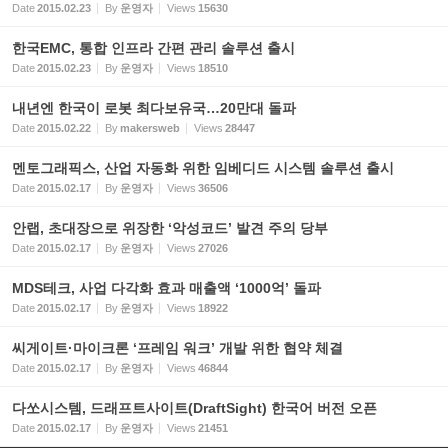
Date
2015.02.23
By
운영자
Views
15630
한국EMC, 통합 인프라 간편 관리 솔루션 출시
Date
2015.02.23
By
운영자
Views
18510
내년엔 한국이 로봇 최다보유국…20만대 돌파
Date
2015.02.22
By
makersweb
Views
28447
멘토그래픽스, 산업 자동화 위한 임베디드 시스템 솔루션 출시
Date
2015.02.17
By
운영자
Views
36506
안랩, 초대장으로 위장한 ‘악성코드’ 발견 주의 당부
Date
2015.02.17
By
운영자
Views
27026
MDS테크, 사업 다각화 효과 매출액 ‘1000억’ 돌파
Date
2015.02.17
By
운영자
Views
18922
씨게이트·마이크론 ‘프레임 워크’ 개발 위한 협약 체결
Date
2015.02.17
By
운영자
Views
46844
다쏘시스템, 드래프트사이트(DraftSight) 한국어 버전 오픈
Date
2015.02.17
By
운영자
Views
21451