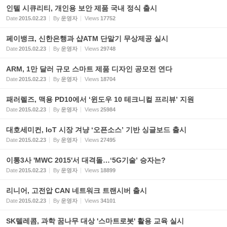
인텔 시큐리티, 개인용 보안 제품 국내 정식 출시
Date
2015.02.23
By
운영자
Views
17752
페이뱅크, 신한은행과 샵ATM 단말기 무상제공 실시
Date
2015.02.23
By
운영자
Views
29748
ARM, 1만 달러 규모 스마트 제품 디자인 공모전 연다
Date
2015.02.23
By
운영자
Views
18704
패러렐즈, 맥용 PD10에서 ‘윈도우 10 테크니컬 프리뷰’ 지원
Date
2015.02.23
By
운영자
Views
25984
대호세미컨, IoT 시장 겨냥 ‘오픈소스’ 기반 싱글보드 출시
Date
2015.02.23
By
운영자
Views
27495
이통3사 'MWC 2015'서 대격돌…‘5G기술’ 승자는?
Date
2015.02.23
By
운영자
Views
18899
리니어, 고전압 CAN 네트워크 트랜시버 출시
Date
2015.02.23
By
운영자
Views
34101
SK텔레콤, 과학 꿈나무 대상 '스마트로봇' 활용 교육 실시