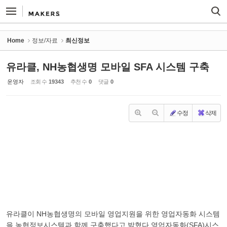
Sketchbook5, 스케치북5
Sketchbook5, 스케치북5
Home
정보/자료
최신정보
유라클, NH농협생명 모바일 SFA 시스템 구축
운영자
조회 수
19343
추천 수
0
댓글
0
수정
삭제
유라클이 NH농협생명의 모바일 영업지원을 위한 영업자동화 시스템
을 농협정보시스템과 함께 구축했다고 밝혔다.영업자동화(SFA)시스