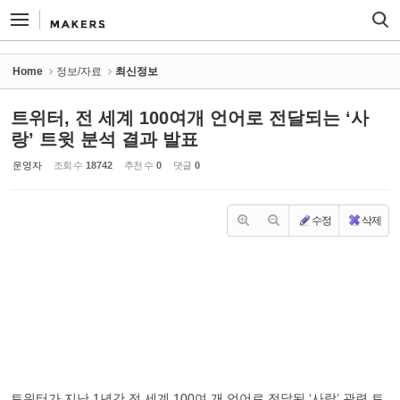
Sketchbook5, 스케치북5
Sketchbook5, 스케치북5
Home
정보/자료
최신정보
트위터, 전 세계 100여개 언어로 전달되는 ‘사
랑’ 트윗 분석 결과 발표
운영자
조회 수
18742
추천 수
0
댓글
0
수정
삭제
트위터가 지난 1년간 전 세계 100여 개 언어로 전달된 ‘사랑’ 관련 트