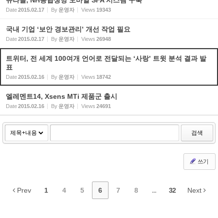
유라클, NH농협생명 모바일 SFA 시스템 구축
Date
2015.02.17
By
운영자
Views
19343
국내 기업 ‘보안 경보관리’ 개선 작업 필요
Date
2015.02.17
By
운영자
Views
26948
트위터, 전 세계 100여개 언어로 전달되는 ‘사랑’ 트윗 분석 결과 발
표
Date
2015.02.16
By
운영자
Views
18742
엘레멘트14, Xsens MTi 제품군 출시
Date
2015.02.16
By
운영자
Views
24691
검색
쓰기
Prev
1
4
5
6
7
8
...
32
Next