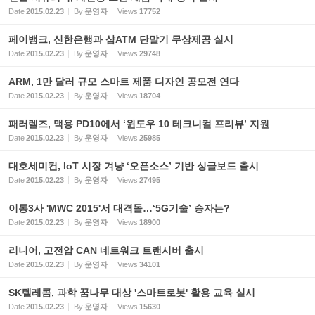
Date
2015.02.23
By
운영자
Views
17752
페이뱅크, 신한은행과 샵ATM 단말기 무상제공 실시
Date
2015.02.23
By
운영자
Views
29748
ARM, 1만 달러 규모 스마트 제품 디자인 공모전 연다
Date
2015.02.23
By
운영자
Views
18704
패러렐즈, 맥용 PD10에서 ‘윈도우 10 테크니컬 프리뷰’ 지원
Date
2015.02.23
By
운영자
Views
25985
대호세미컨, IoT 시장 겨냥 ‘오픈소스’ 기반 싱글보드 출시
Date
2015.02.23
By
운영자
Views
27495
이통3사 'MWC 2015'서 대격돌…‘5G기술’ 승자는?
Date
2015.02.23
By
운영자
Views
18900
리니어, 고전압 CAN 네트워크 트랜시버 출시
Date
2015.02.23
By
운영자
Views
34101
SK텔레콤, 과학 꿈나무 대상 '스마트로봇' 활용 교육 실시
Date
2015.02.23
By
운영자
Views
15630