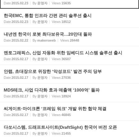
Date
2015.02.23
By
운영자
Views
15635
한국EMC, 통합 인프라 간편 관리 솔루션 출시
Date
2015.02.23
By
운영자
Views
18512
내년엔 한국이 로봇 최다보유국…20만대 돌파
Date
2015.02.22
By
makersweb
Views
28448
멘토그래픽스, 산업 자동화 위한 임베디드 시스템 솔루션 출시
Date
2015.02.17
By
운영자
Views
36507
안랩, 초대장으로 위장한 ‘악성코드’ 발견 주의 당부
Date
2015.02.17
By
운영자
Views
27036
MDS테크, 사업 다각화 효과 매출액 ‘1000억’ 돌파
Date
2015.02.17
By
운영자
Views
18924
씨게이트·마이크론 ‘프레임 워크’ 개발 위한 협약 체결
Date
2015.02.17
By
운영자
Views
46845
다쏘시스템, 드래프트사이트(DraftSight) 한국어 버전 오픈
Date
2015.02.17
By
운영자
Views
21455