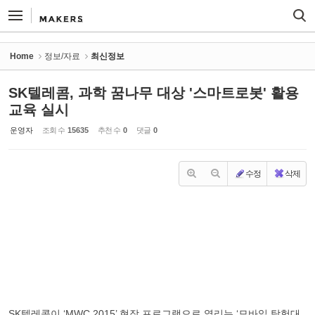
Sketchbook5, 스케치북5
Sketchbook5, 스케치북5
Home
정보/자료
최신정보
SK텔레콤, 과학 꿈나무 대상 '스마트로봇' 활용
교육 실시
운영자
조회 수
15635
추천 수
0
댓글
0
수정
삭제
SK텔레콤이 ‘MWC 2015’ 현장 프로그램으로 열리는 ‘모바일 탐험대