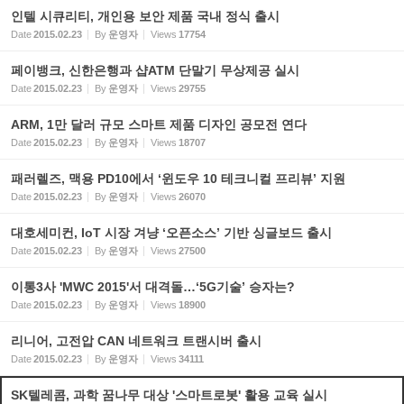
인텔 시큐리티, 개인용 보안 제품 국내 정식 출시
Date
2015.02.23
By
운영자
Views
17754
페이뱅크, 신한은행과 샵ATM 단말기 무상제공 실시
Date
2015.02.23
By
운영자
Views
29755
ARM, 1만 달러 규모 스마트 제품 디자인 공모전 연다
Date
2015.02.23
By
운영자
Views
18707
패러렐즈, 맥용 PD10에서 ‘윈도우 10 테크니컬 프리뷰’ 지원
Date
2015.02.23
By
운영자
Views
26070
대호세미컨, IoT 시장 겨냥 ‘오픈소스’ 기반 싱글보드 출시
Date
2015.02.23
By
운영자
Views
27500
이통3사 'MWC 2015'서 대격돌…‘5G기술’ 승자는?
Date
2015.02.23
By
운영자
Views
18900
리니어, 고전압 CAN 네트워크 트랜시버 출시
Date
2015.02.23
By
운영자
Views
34111
SK텔레콤, 과학 꿈나무 대상 '스마트로봇' 활용 교육 실시