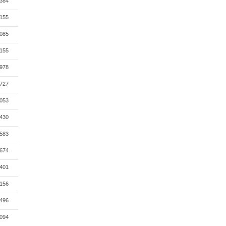
384
155
085
155
978
727
053
430
583
674
401
156
496
094