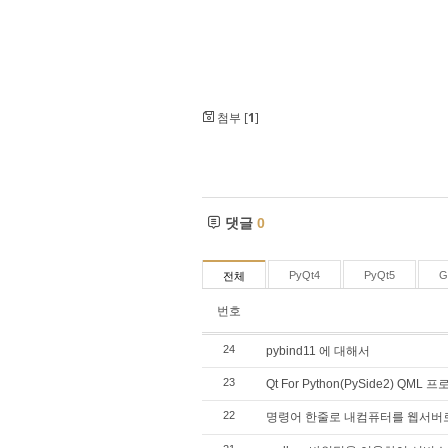
첨부 [
1
]
댓글
0
PyQt4
PyQt5
G
전체
번호
24
pybind11 에 대해서
23
Qt For Python(PySide2) QML
22
명령어 한줄로 내컴퓨터를 웹서버