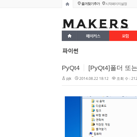
즐겨찾기추가
시작페이지설정
메이커스
포럼
파이썬
PyQt4
[PyQt4]폴더 또는
2014.08.22 18:12
조회 수 : 21
pjk