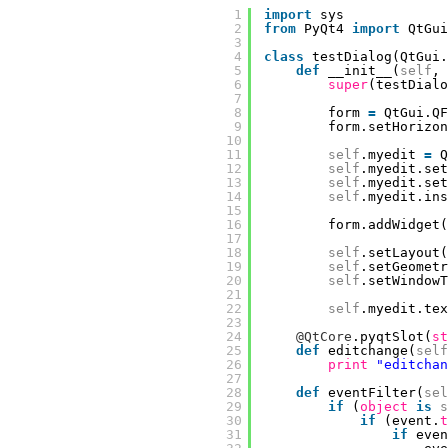
1
import
sys
2
from
PyQt4 
import
QtGui
3
4
class
testDialog(QtGui.
5
def
__init__(
self
, 
6
super
(testDialo
7
8
form 
=
QtGui.QF
9
form.setHorizo
10
11
self
.myedit 
=
Q
12
self
.myedit.set
13
self
.myedit.set
14
self
.myedit.ins
15
16
form.addWidget(
17
18
self
.setLayout(
19
self
.setGeometr
20
self
.setWindowT
21
22
self
.myedit.tex
23
24
@QtCore
.pyqtSlot(
st
25
def
editchange(
self
26
print
"editchan
27
28
def
eventFilter(
sel
29
if
(
object
is
s
30
if
(event.
t
31
if
even