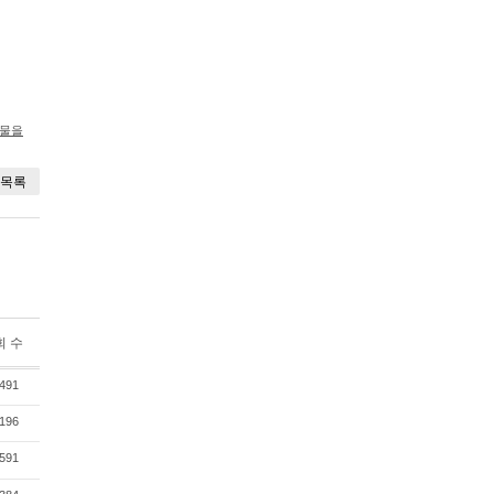
시물을
목록
회 수
491
196
591