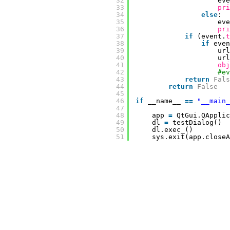
32
eve
33
pri
34
else
:
35
eve
36
pri
37
if
(event.
t
38
if
even
39
url
40
url
41
obj
42
#ev
43
return
Fals
44
return
False
45
46
if
__name__ 
=
=
"__main_
47
48
app 
=
QtGui.QApplic
49
dl 
=
testDialog()
50
dl.exec_()
51
sys.exit(app.closeA