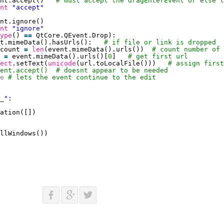
nt.accept()   
# must accept the dragEnterEvent or else t
nt
"accept"
nt.ignore()
nt
"ignore"
ype
() 
=
=
QtCore.QEvent.Drop):
t.mimeData().hasUrls():   
# if file or link is dropped
count 
=
len
(event.mimeData().urls())  
# count number of 
 
=
event.mimeData().urls()[
0
]   
# get first url
ect
.setText(
unicode
(url.toLocalFile()))   
# assign first
ent.accept()  # doesnt appear to be needed
e
# lets the event continue to the edit
_"
:
ation([])
llWindows())