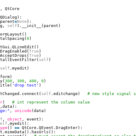
, QtCore
QDialog):
parent
=
None
):
g, 
self
).__init__(parent)
ormLayout()
ntalSpacing(
0
)
tGui.QLineEdit()
DragEnabled(
True
)
AcceptDrops(
True
)
tallEventFilter(
self
)
self
.myedit)
form)
y(
300
, 
300
, 
400
, 
0
)
itle(
'drop test'
)
tChanged.connect(
self
.editchange)   
# new style signal s
r
)   
# int represent the column value
,data):
ge:"
, 
unicode
(data)
f
, 
object
, event):
elf
.myedit):
ype
() 
=
=
QtCore.QEvent.DragEnter):
t.mimeData().hasUrls():