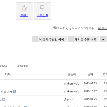
추천 0
비추천 0
,
,
LineEdit
python
드래그앤드롭
이 게
이 글의 추천인 목록
게시글 수정 내역
eneral
Beginner
제목
글쓴이
날짜
조
makersweb
2023.07.23
13
makersweb
2019.10.17
19
 프로젝트 예제
2019.01.25
12
로
운영자