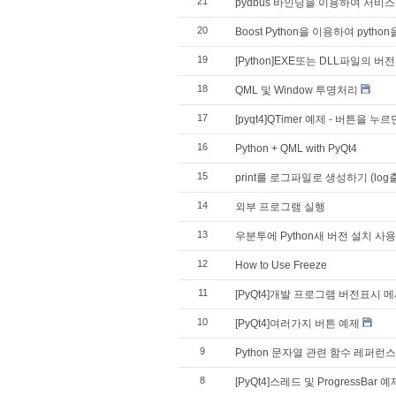
21
pydbus 바인딩을 이용하여 서비스
20
Boost Python을 이용하여 pytho
19
[Python]EXE또는 DLL파일의
18
QML 및 Window 투명처리
17
[pyqt4]QTimer 예제 - 버튼을
16
Python + QML with PyQt4
15
print를 로그파일로 생성하기 (log출력 
14
외부 프로그램 실행
13
우분투에 Python새 버전 설치 사
12
How to Use Freeze
11
[PyQt4]개발 프로그램 버전표시 
10
[PyQt4]여러가지 버튼 예제
9
Python 문자열 관련 함수 레퍼런스
8
[PyQt4]스레드 및 ProgressBar 