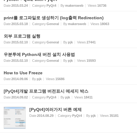
Date
2015.03.24
Category
PyQt4
By
makersweb
Views
16736
print를 로그파일로 생성하기 (log출력 Redirection)
Date
2015.03.18
Category
General
By
makersweb
Views
18063
외부 프로그램 실행
Date
2015.02.10
Category
General
By
pjk
Views
27441
우분투에 Python새 버전 설치 사용법
Date
2015.02.10
Category
General
By
pjk
Views
15593
How to Use Freeze
Date
2014.09.06
By
pjk
Views
15686
[PyQt4]개발 프로그램 버전표시 메세지 박스
Date
2014.09.02
Category
PyQt4
By
pjk
Views
18411
[PyQt4]여러가지 버튼 예제
Date
2014.08.29
Category
PyQt4
By
pjk
Views
35181