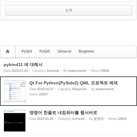
PyQt4
PyQt5
General
Beginner
pybind11 에 대해서
Date
2023.07.23
Category
General
By
makersweb
Views
13500
Qt For Python(PySide2) QML 프로젝트 예제
Date
2019.10.17
Category
Beginner
By
makersweb
Views
19207
명령어 한줄로 내컴퓨터를 웹서버로
Date
2019.01.25
Category
General
By
운영자
Views
12603