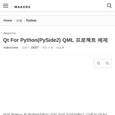
Sketchbook5, 스케치북5
Sketchbook5, 스케치북5
Home
포럼
Python
Beginner
Qt For Python(PySide2) QML 프로젝트 예제
makersweb
조회 수
19207
추천 수
0
댓글
0
먼저 Python 및 PySide2등이 설치 되어 있어야한다. 다음의 Qt for