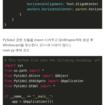
horizontalAlignment
: Text.AlignHCenter

anchors.horizontalCenter
: 
parent
.horizonta
        }

    }

}
PySide2 관련 모듈을 import 시켜주고 QmlEngine객체 생성 후
Window.qml을 로드한다. (C++과 다르지 않다.)
main.py 예제 코드
# This Python file uses the following encoding: utf-8
import
from
 os.path 
import
from
 PySide2.QtCore 
import
from
 PySide2.QtWidgets 
import
from
 PySide2.QtQml 
import
 *

if
 __name__ == 
"__main__"
:

    app = QApplication([])
