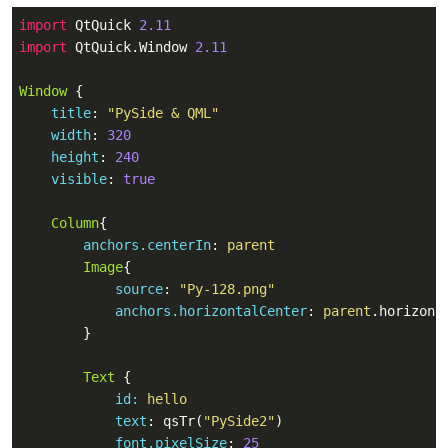
import
 QtQuick 
2.11
import
 QtQuick.Window 
2.11
Window
 {

title
: 
"PySide & QML"
width
: 
320
height
: 
240
visible
: 
true
Column
{

anchors.centerIn
: 
parent
Image
{

source
: 
"Py-128.png"
anchors.horizontalCenter
: 
parent
.horizonta
        }

Text
 {

id:
 hello
text
: qsTr(
"PySide2"
)

font.pixelSize
: 
25