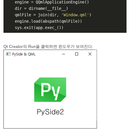
    engine = QQmlApplicationEngine()

    dir = dirname(__file__)

    qmlFile = join(dir, 
'Window.qml'
)

    engine.load(abspath(qmlFile))

    sys.exit(app.exec_())
Qt Creator의 Run을 클릭하면 윈도우가 보여진다.