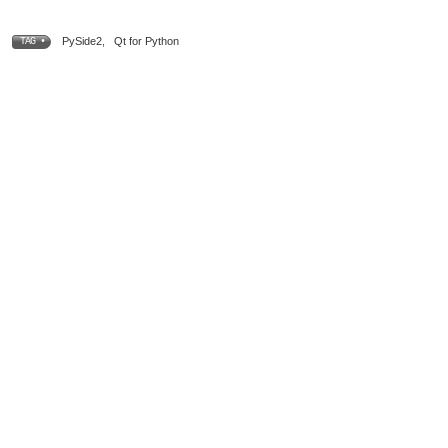
PySide2
,
Qt for Python
TAG •