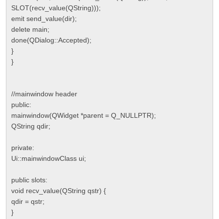
SLOT(recv_value(QString)));
emit send_value(dir);
delete main;
done(QDialog::Accepted);
}
}
//mainwindow header
public:
mainwindow(QWidget *parent = Q_NULLPTR);
QString qdir;
private:
Ui::mainwindowClass ui;
public slots:
void recv_value(QString qstr) {
qdir = qstr;
}