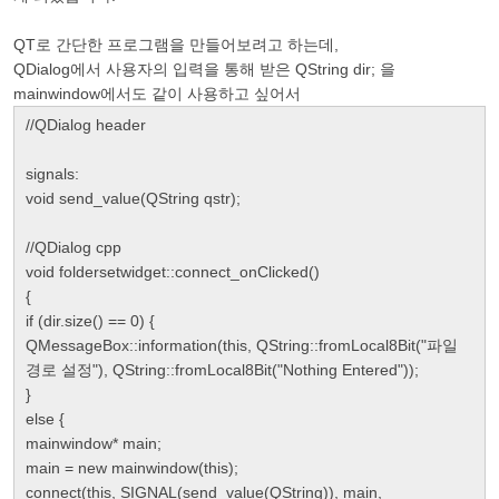
QT로 간단한 프로그램을 만들어보려고 하는데,
QDialog에서 사용자의 입력을 통해 받은 QString dir; 을
mainwindow에서도 같이 사용하고 싶어서
//QDialog header
signals:
void send_value(QString qstr);
//QDialog cpp
void foldersetwidget::connect_onClicked()
{
if (dir.size() == 0) {
QMessageBox::information(this, QString::fromLocal8Bit("파일
경로 설정"), QString::fromLocal8Bit("Nothing Entered"));
}
else {
mainwindow* main;
main = new mainwindow(this);
connect(this, SIGNAL(send_value(QString)), main,