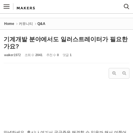
Sketchbook5, 스케치북5
Sketchbook5, 스케치북5
Home
커뮤니티
Q&A
기계개발 분야에서도 일러스트레이터가 필요한
가요?
walker1972
조회 수
2041
추천 수
0
댓글
1
안녕하세요, 혹시나 여기서 궁금증을 해결할 수 있을까 해서 여쭈어