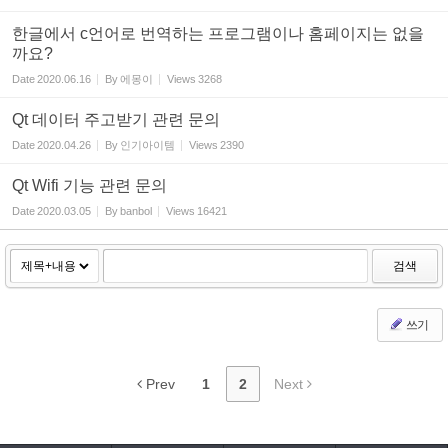
한글에서 c언어로 번역하는 프로그램이나 홈페이지는 없을
까요?
Date
2020.06.16
By
에몽이
Views
3268
Qt 데이터 주고받기 관련 문의
Date
2020.04.26
By
인기아이템
Views
2390
Qt Wifi 기능 관련 문의
Date
2020.03.05
By
banbol
Views
16421
검색
쓰기
Prev
1
2
Next