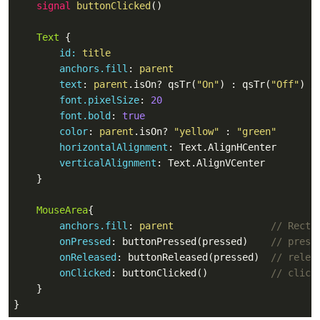
signal
 buttonClicked
()

Text
 {

id:
 title
anchors.fill
: 
parent
text
: 
parent
.isOn? qsTr(
"On"
) : qsTr(
"Off"
) 
/
font.pixelSize
: 
20
font.bold
: 
true
color
: 
parent
.isOn? 
"yellow"
 : 
"green"
horizontalAlignment
: Text.AlignHCenter

verticalAlignment
: Text.AlignVCenter

    }

MouseArea
{

anchors.fill
: 
parent
// Rect
onPressed
: buttonPressed(pressed)    
// pres
onReleased
: buttonReleased(pressed)  
// rele
onClicked
: buttonClicked()           
// clic
    }

}