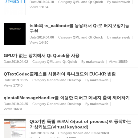
Date
2019.04.10
Category
QML and Qt Quick
By
makersweb
Views
13164
tslib의 ts_calibrate를 응용해서 Qt로 터치보정기능
구현
Date
2019.04.06
Category
QML and Qt Quick
By
makersweb
Views
14460
GPU가 없는 장치에서 Qt Quick을 사용
Date
2019.04.02
Category
QML and Qt Quick
By
makersweb
Views
15859
QTextCodec클래스를 사용하여 유니코드와 EUC-KR 변환
Date
2019.03.25
Category
General and Desktop
By
makersweb
Views
17340
qInstallMessageHandler를 이용한 디버그 메세지 출력 제어하기
Date
2019.02.25
Category
General and Desktop
By
makersweb
Views
16631
Qt5기반 독립 프로세스(out-of-process)로 동작하는
가상키보드(virtual keyboard)
Date
2019.02.24
Category
Mobile and Embedded