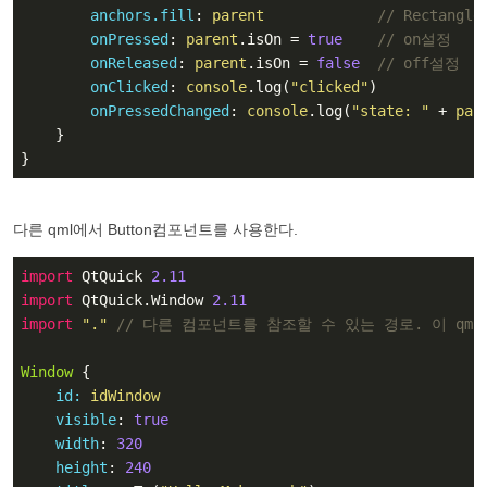
anchors.fill
: 
parent
// Rectang
onPressed
: 
parent
.isOn = 
true
// on설정
onReleased
: 
parent
.isOn = 
false
// off설정
onClicked
: 
console
.log(
"clicked"
)

onPressedChanged
: 
console
.log(
"state: "
 + 
par
    }

}
다른 qml에서 Button컴포넌트를 사용한다.
import
 QtQuick 
2.11
import
 QtQuick.Window 
2.11
import
"."
// 다른 컴포넌트를 참조할 수 있는 경로. 이 qm
Window
 {

id:
 idWindow
visible
: 
true
width
: 
320
height
: 
240