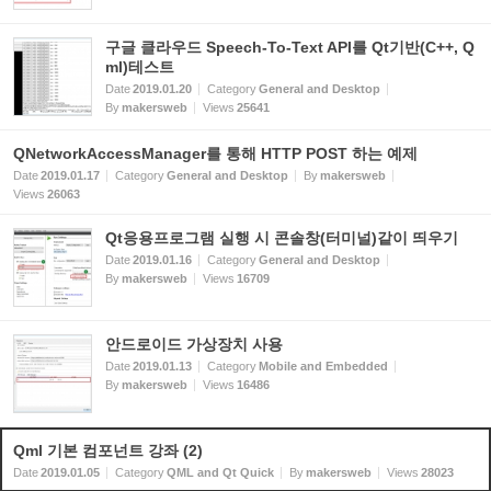
구글 클라우드 Speech-To-Text API를 Qt기반(C++, Q
ml)테스트
Date
2019.01.20
Category
General and Desktop
By
makersweb
Views
25641
QNetworkAccessManager를 통해 HTTP POST 하는 예제
Date
2019.01.17
Category
General and Desktop
By
makersweb
Views
26063
Qt응용프로그램 실행 시 콘솔창(터미널)같이 띄우기
Date
2019.01.16
Category
General and Desktop
By
makersweb
Views
16709
안드로이드 가상장치 사용
Date
2019.01.13
Category
Mobile and Embedded
By
makersweb
Views
16486
Qml 기본 컴포넌트 강좌 (2)
Date
2019.01.05
Category
QML and Qt Quick
By
makersweb
Views
28023