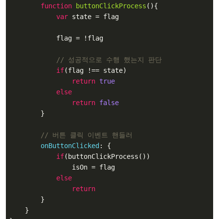
function
buttonClickProcess
(
)
{

var
 state = flag

            flag = !flag

// 성공적으로 수행 했는지 판단
if
(flag !== state)

return
true
else
return
false
        }

// 버튼 클릭 이벤트 핸들러
onButtonClicked
: {

if
(buttonClickProcess())

                isOn = flag

else
return
        }

    }
