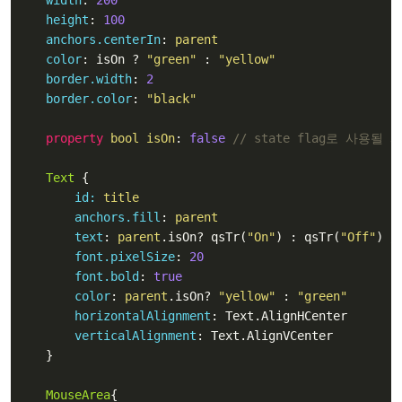
width
: 
200
height
: 
100
anchors.centerIn
: 
parent
color
: isOn ? 
"green"
 : 
"yellow"
border.width
: 
2
border.color
: 
"black"
property
 bool isOn
: 
false
// state flag로 사용
Text
 {

id:
 title
anchors.fill
: 
parent
text
: 
parent
.isOn? qsTr(
"On"
) : qsTr(
"Off"
) 
/
font.pixelSize
: 
20
font.bold
: 
true
color
: 
parent
.isOn? 
"yellow"
 : 
"green"
horizontalAlignment
: Text.AlignHCenter

verticalAlignment
: Text.AlignVCenter

    }

MouseArea
{
