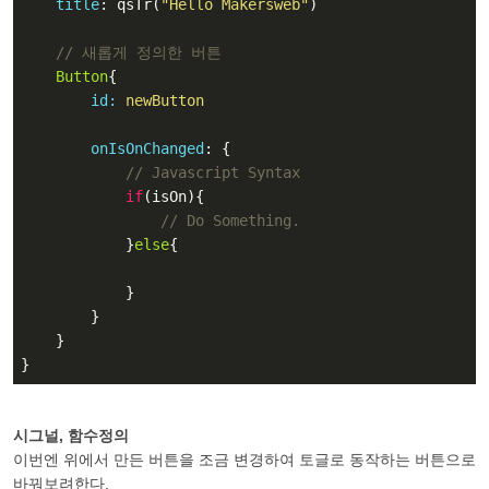
title
: qsTr(
"Hello Makersweb"
)

// 새롭게 정의한 버튼
Button
{

id:
 newButton
onIsOnChanged
: {

// Javascript Syntax
if
(isOn){

// Do Something.
            }
else
{

            }

        }

    }

}
시그널, 함수정의
이번엔 위에서 만든 버튼을 조금 변경하여 토글로 동작하는 버튼으로
바꿔보려한다.