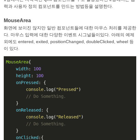
력과 사용자 정의 컴포넌트를 만드는 방법등을 설명한다.
MouseArea
화면에 보이진 않지만 일반 컴포넌트들에 대한 마우스 처리를 제공한
다. 마우스 입력에 대한 다양한 이벤트 시그널들이있다. 아래의 예제
외에도 entered, exited, positionChanged, doubleClicked, wheel 등
이 있다.
MouseArea
{

width
: 
100
height
: 
100
onPressed
: {

console
.log(
"Pressed"
)

// Do Something.
    }

onReleased
: {

console
.log(
"Released"
)

// Do Something.
    }

onClicked
:{
