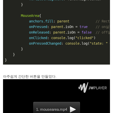
        }

MouseArea
{

anchors.fill
: 
parent
// Rect
onPressed
: 
parent
.isOn = 
true
// on설정
onReleased
: 
parent
.isOn = 
false
// off설
onClicked
: 
console
.log(
"clicked"
)

onPressedChanged
: 
console
.log(
"state: "
 +
        }

    }

}
아주쉽게 간단한 버튼을 만들었다.
1. mousearea.mp4