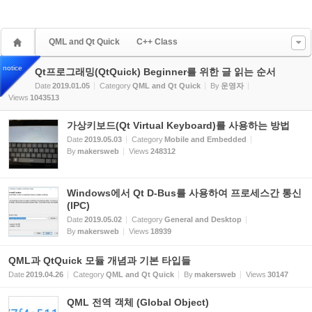
QML and Qt Quick
C++ Class
notice
Qt프로그래밍(QtQuick) Beginner를 위한 글 읽는 순서
Date
2019.01.05
Category
QML and Qt Quick
By
운영자
Views
1043513
가상키보드(Qt Virtual Keyboard)를 사용하는 방법
Date
2019.05.03
Category
Mobile and Embedded
By
makersweb
Views
248312
Windows에서 Qt D-Bus를 사용하여 프로세스간 통신
(IPC)
Date
2019.05.02
Category
General and Desktop
By
makersweb
Views
18939
QML과 QtQuick 모듈 개념과 기본 타입들
Date
2019.04.26
Category
QML and Qt Quick
By
makersweb
Views
30147
QML 전역 객체 (Global Object)