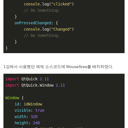
console
.log(
"clicked"
)

// Do Something.
    }

onPressedChanged
: {

console
.log(
"Changed"
)

// Do Something.
    }

}
1강에서 사용했던 예제 소스코드에 MouseArea를 배치하였다.
import
 QtQuick 
2.11
import
 QtQuick.Window 
2.11
Window
 {

id:
 idWindow
visible
: 
true
width
: 
320
height
: 
240