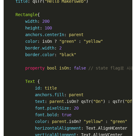
title
: qsTr(
"Hello Makersweb"
)

Rectangle
{

width
: 
200
height
: 
100
anchors.centerIn
: 
parent
color
: isOn ? 
"green"
 : 
"yellow"
border.width
: 
2
border.color
: 
"black"
property
 bool isOn
: 
false
// state flag로
Text
 {

id:
 title
anchors.fill
: 
parent
text
: 
parent
.isOn? qsTr(
"On"
) : qsTr(
"Off
font.pixelSize
: 
20
font.bold
: 
true
color
: 
parent
.isOn? 
"yellow"
 : 
"green"
horizontalAlignment
: Text.AlignHCenter

verticalAlignment
: Text.AlignVCenter
