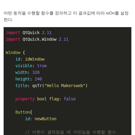
어떤 동작을 수행할 함수를 정의하고 이 결과값에 따라 isOn를 설정
한다.
import
 QtQuick 
2.11
import
 QtQuick.Window 
2.11
Window
 {

id:
 idWindow
visible
: 
true
width
: 
320
height
: 
240
title
: qsTr(
"Hello Makersweb"
)

property
 bool flag
: 
false
Button
{

id:
 newButton
// 버튼이 클릭됬을 때 어떤일을 수행할 함수.