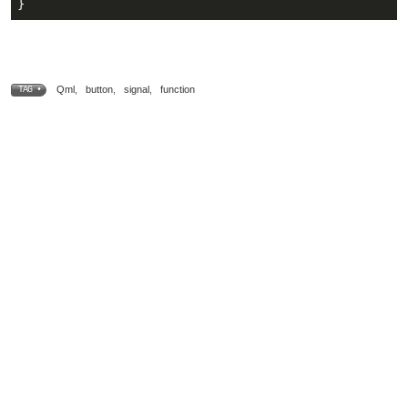
}
Qml
,
button
,
signal
,
function
TAG •