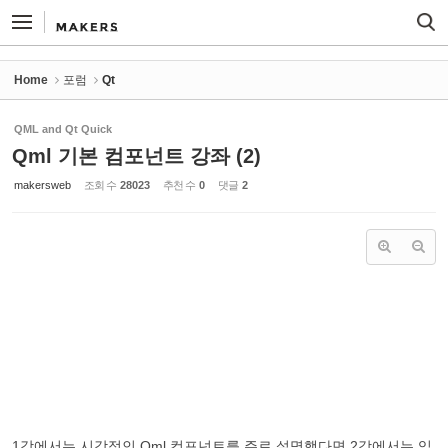
Sketchbook5, 스케치북5
Sketchbook5, 스케치북5
Home
포럼
Qt
QML and Qt Quick
Qml 기본 컴포넌트 강좌 (2)
makersweb
조회 수
28023
추천 수
0
댓글
2
1강에서는 시각적인 Qml 컴포넌트를 주로 설명했다면 2강에서는 입