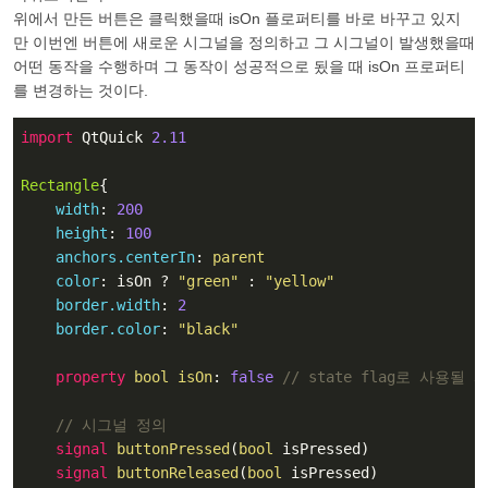
위에서 만든 버튼은 클릭했을때 isOn 플로퍼티를 바로 바꾸고 있지
만 이번엔 버튼에 새로운 시그널을 정의하고 그 시그널이 발생했을때
어떤 동작을 수행하며 그 동작이 성공적으로 됬을 때 isOn 프로퍼티
를 변경하는 것이다.
import
 QtQuick 
2.11
Rectangle
{

width
: 
200
height
: 
100
anchors.centerIn
: 
parent
color
: isOn ? 
"green"
 : 
"yellow"
border.width
: 
2
border.color
: 
"black"
property
 bool isOn
: 
false
// state flag로 사용
// 시그널 정의
signal
 buttonPressed
(
bool
 isPressed)

signal
 buttonReleased
(
bool
 isPressed)
