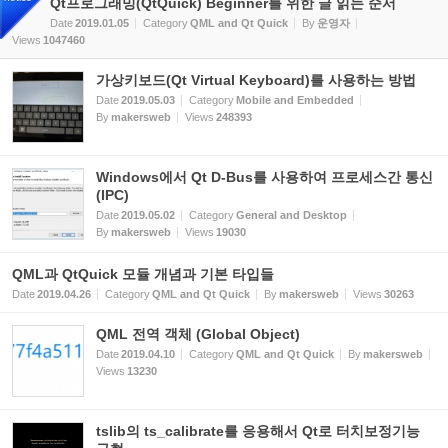
Qt프로그래밍(QtQuick) Beginner를 위한 글 읽는 순서
Date
2019.01.05
Category
QML and Qt Quick
By
운영자
Views
1047460
가상키보드(Qt Virtual Keyboard)를 사용하는 방법
Date
2019.05.03
Category
Mobile and Embedded
By
makersweb
Views
248393
Windows에서 Qt D-Bus를 사용하여 프로세스간 통신
(IPC)
Date
2019.05.02
Category
General and Desktop
By
makersweb
Views
19030
QML과 QtQuick 모듈 개념과 기본 타입들
Date
2019.04.26
Category
QML and Qt Quick
By
makersweb
Views
30263
QML 전역 객체 (Global Object)
Date
2019.04.10
Category
QML and Qt Quick
By
makersweb
Views
13230
tslib의 ts_calibrate를 응용해서 Qt로 터치보정기능