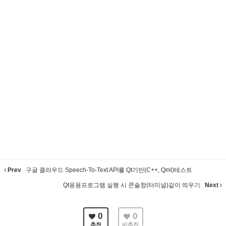
Prev
구글 클라우드 Speech-To-Text API를 Qt기반(C++, Qml)테스트
Qt응용프로그램 실행 시 콘솔창(터미널)같이 띄우기
Next
0
0
추천
비추천