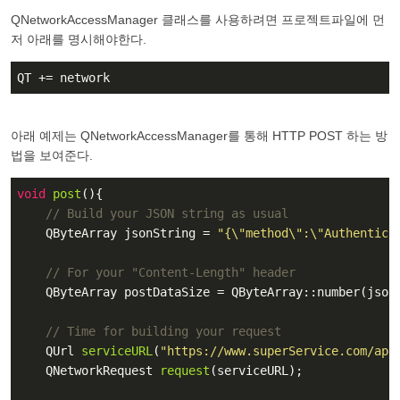
QNetworkAccessManager 클래스를 사용하려면 프로젝트파일에 먼
저 아래를 명시해야한다.
QT += network
아래 예제는 QNetworkAccessManager를 통해 HTTP POST 하는 방
법을 보여준다.
void
post
()
{

// Build your JSON string as usual
    QByteArray jsonString = 
"{\"method\":\"Authentica
// For your "Content-Length" header
    QByteArray postDataSize = QByteArray::number(jsonS
// Time for building your request
QUrl 
serviceURL
(
"https://www.superService.com/api
QNetworkRequest 
request
(serviceURL)
;
