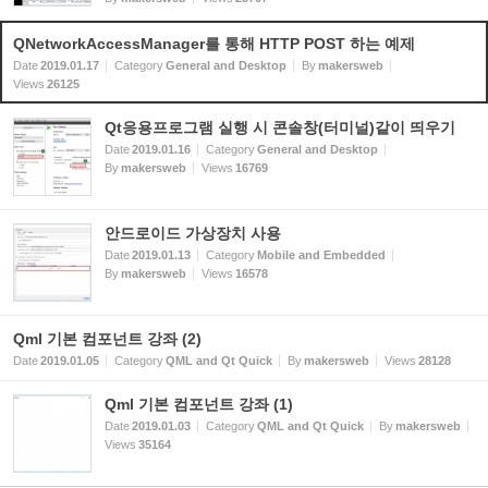
QNetworkAccessManager를 통해 HTTP POST 하는 예제
Date
2019.01.17
Category
General and Desktop
By
makersweb
Views
26125
Qt응용프로그램 실행 시 콘솔창(터미널)같이 띄우기
Date
2019.01.16
Category
General and Desktop
By
makersweb
Views
16769
안드로이드 가상장치 사용
Date
2019.01.13
Category
Mobile and Embedded
By
makersweb
Views
16578
Qml 기본 컴포넌트 강좌 (2)
Date
2019.01.05
Category
QML and Qt Quick
By
makersweb
Views
28128
Qml 기본 컴포넌트 강좌 (1)
Date
2019.01.03
Category
QML and Qt Quick
By
makersweb
Views
35164