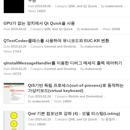
구현
Date
2019.04.06
Category
QML and Qt Quick
By
makersweb
Views
14553
GPU가 없는 장치에서 Qt Quick을 사용
Date
2019.04.02
Category
QML and Qt Quick
By
makersweb
Views
15936
QTextCodec클래스를 사용하여 유니코드와 EUC-KR 변환
Date
2019.03.25
Category
General and Desktop
By
makersweb
Views
17414
qInstallMessageHandler를 이용한 디버그 메세지 출력 제어하기
Date
2019.02.25
Category
General and Desktop
By
makersweb
Views
16723
Qt5기반 독립 프로세스(out-of-process)로 동작하는
가상키보드(virtual keyboard)
Date
2019.02.24
Category
Mobile and Embedded
By
makersweb
Views
14943
Qml 기본 컴포넌트 강좌 (4) - 모델 리스팅(Listing)
Date
2019.02.23
Category
QML and Qt Quick
By
운영자
Views
18644