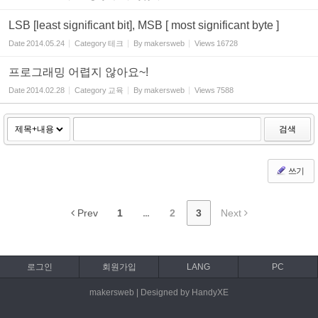
LSB [least significant bit], MSB [ most significant byte ]
Date
2014.05.24
Category
테크
By
makersweb
Views
16728
프로그래밍 어렵지 않아요~!
Date
2014.02.28
Category
교육
By
makersweb
Views
7588
검색
쓰기
Prev
1
...
2
3
Next
로그인
회원가입
LANG
PC
makersweb | Designed by HandyXE