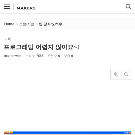
Sketchbook5, 스케치북5
Sketchbook5, 스케치북5
Home
정보/자료
팁/강좌/노하우
교육
프로그래밍 어렵지 않아요~!
makersweb
조회 수
7588
추천 수
0
댓글
0