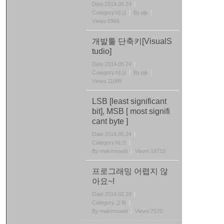
Date
2014.05.24
Category
테크
By
pjk
Views
6966
개발툴 단축키[VisualS
tudio]
Date
2014.05.24
Category
테크
By
pjk
Views
11089
LSB [least significant
bit], MSB [ most signifi
cant byte ]
Date
2014.05.24
Category
테크
By
makersweb
Views
16710
프로그래밍 어렵지 않
아요~!
Date
2014.02.28
Category
교육
By
makersweb
Views
7570