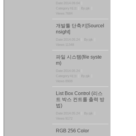
Date
2014.09.04
Category
테크
By
pjk
Views
7684
개발툴 단축키[SourceI
nsight]
Date
2014.05.24
By
pjk
Views
11348
파일 시스템(file syste
m)
Date
2014.05.24
Category
테크
By
pjk
Views
8908
List Box Control (리스
트 박스 컨트롤 출력 방
법)
Date
2014.05.24
By
pjk
Views
9172
RGB 256 Color