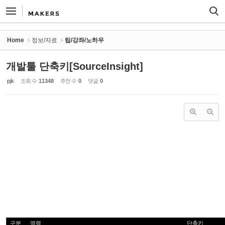
Sketchbook5, 스케치북5
Sketchbook5, 스케치북5
Home
정보/자료
팁/강좌/노하우
개발툴 단축키[SourceInsight]
pjk
조회 수
11348
추천 수
0
댓글
0
구분
명령
단축키