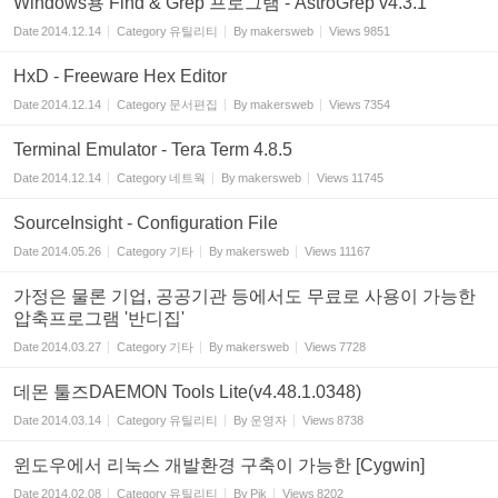
Windows용 Find & Grep 프로그램 - AstroGrep v4.3.1
Date
2014.12.14
Category
유틸리티
By
makersweb
Views
9851
HxD - Freeware Hex Editor
Date
2014.12.14
Category
문서편집
By
makersweb
Views
7354
Terminal Emulator - Tera Term 4.8.5
Date
2014.12.14
Category
네트웍
By
makersweb
Views
11745
SourceInsight - Configuration File
Date
2014.05.26
Category
기타
By
makersweb
Views
11167
가정은 물론 기업, 공공기관 등에서도 무료로 사용이 가능한
압축프로그램 '반디집'
Date
2014.03.27
Category
기타
By
makersweb
Views
7728
데몬 툴즈DAEMON Tools Lite(v4.48.1.0348)
Date
2014.03.14
Category
유틸리티
By
운영자
Views
8738
윈도우에서 리눅스 개발환경 구축이 가능한 [Cygwin]
Date
2014.02.08
Category
유틸리티
By
Pjk
Views
8202