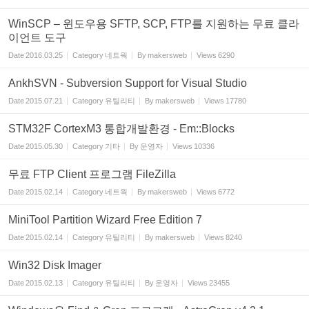
WinSCP – 윈도우용 SFTP, SCP, FTP를 지원하는 무료 클라
이언트 도구
Date
2016.03.25
Category
네트웍
By
makersweb
Views
6290
AnkhSVN - Subversion Support for Visual Studio
Date
2015.07.21
Category
유틸리티
By
makersweb
Views
17780
STM32F CortexM3 통합개발환경 - Em::Blocks
Date
2015.05.30
Category
기타
By
운영자
Views
10336
무료 FTP Client 프로그램 FileZilla
Date
2015.02.14
Category
네트웍
By
makersweb
Views
6772
MiniTool Partition Wizard Free Edition 7
Date
2015.02.14
Category
유틸리티
By
makersweb
Views
8240
Win32 Disk Imager
Date
2015.02.13
Category
유틸리티
By
운영자
Views
23455