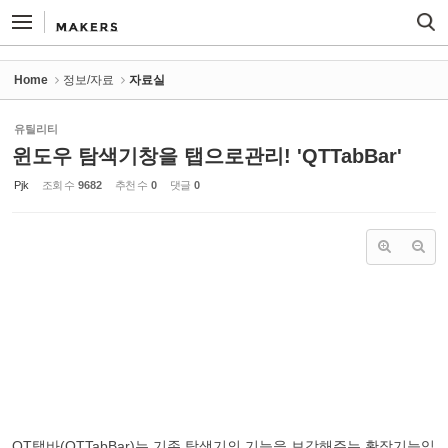
Sketchbook5, 스케치북5
Sketchbook5, 스케치북5
Home
정보/자료
자료실
유틸리티
윈도우 탐색기창을 탭으로관리! 'QTTabBar'
Pjk
조회 수
9682
추천 수
0
댓글
0
QT탭바(QTTabBar)는 기존 탐색기의 기능을 보강해주는 확장기능입