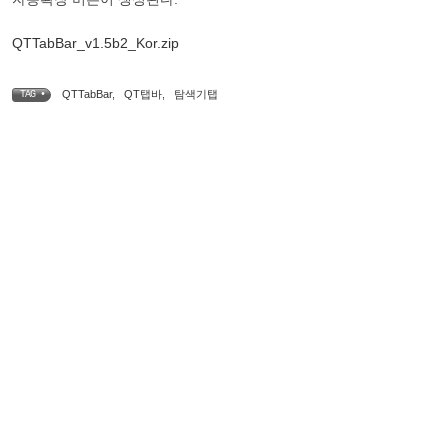
QTTabBar_v1.5b2_Kor.zip
QTTabBar
,
QT탭바
,
탐색기탭
TAG •