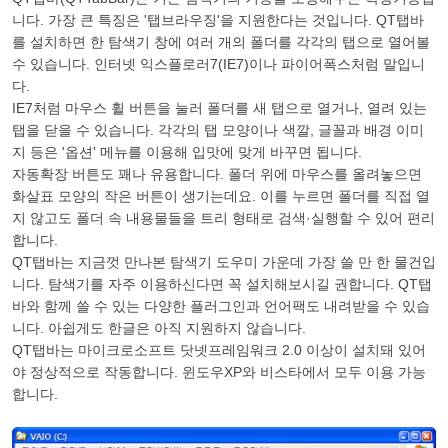
니다. 가장 큰 특징은 '탭브라우징'을 지원한다는 것입니다. QT탭바
를 설치하면 한 탐색기 창에 여러 개의 폴더를 각각의 탭으로 열어볼
수 있습니다. 인터넷 익스플로러7(IE7)이나 파이어폭스처럼 말입니
다.
IE7처럼 마우스 휠 버튼을 눌러 폴더를 새 탭으로 열거나, 열려 있는
탭을 닫을 수 있습니다. 각각의 탭 모양이나 색깔, 글꼴과 배경 이미
지 등은 '옵션' 메뉴를 이용해 입맛에 맞게 바꾸면 됩니다.
자동확장 버튼도 꽤나 유용합니다. 폴더 위에 마우스를 올려놓으면
화살표 모양의 작은 버튼이 생기는데요. 이를 누르면 폴더를 직접 열
지 않고도 폴더 속 내용물들을 트리 형태로 검색·실행할 수 있어 편리
합니다.
QT탭바는 지금껏 만나본 탐색기 도우미 가운데 가장 쓸 만 한 물건입
니다. 탐색기를 자주 이용하신다면 꼭 설치해보시길 권합니다. QT탭
바와 함께 쓸 수 있는 다양한 플러그인과 언어팩도 내려받을 수 있습
니다. 아쉽게도 한글은 아직 지원하지 않습니다.
QT탭바는 마이크로소프트 닷넷프레임워크 2.0 이상이 설치돼 있어
야 정상적으로 작동합니다. 윈도우XP와 비스타에서 모두 이용 가능
합니다.