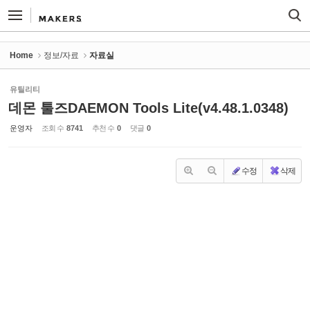
Sketchbook5, 스케치북5
Sketchbook5, 스케치북5
Home
정보/자료
자료실
유틸리티
데몬 툴즈DAEMON Tools Lite(v4.48.1.0348)
운영자
조회 수
8741
추천 수
0
댓글
0
수정
삭제