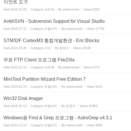
이언트 도구
Date
2016.03.25
Category
네트웍
By
makersweb
Views
6290
AnkhSVN - Subversion Support for Visual Studio
Date
2015.07.21
Category
유틸리티
By
makersweb
Views
17782
STM32F CortexM3 통합개발환경 - Em::Blocks
Date
2015.05.30
Category
기타
By
운영자
Views
10340
무료 FTP Client 프로그램 FileZilla
Date
2015.02.14
Category
네트웍
By
makersweb
Views
6774
MiniTool Partition Wizard Free Edition 7
Date
2015.02.14
Category
유틸리티
By
makersweb
Views
8241
Win32 Disk Imager
Date
2015.02.13
Category
유틸리티
By
운영자
Views
23459
Windows용 Find & Grep 프로그램 - AstroGrep v4.3.1
Date
2014.12.14
Category
유틸리티
By
makersweb
Views
9854