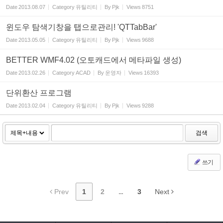
Date
2013.08.07
Category
유틸리티
By
Pjk
Views
8751
윈도우 탐색기창을 탭으로관리! 'QTTabBar'
Date
2013.05.05
Category
유틸리티
By
Pjk
Views
9688
BETTER WMF4.02 (오토캐드에서 메타파일 생성)
Date
2013.02.26
Category
ACAD
By
운영자
Views
16393
단위환산 프로그램
Date
2013.02.04
Category
유틸리티
By
Pjk
Views
9288
검색
쓰기
Prev
1
2
...
3
Next