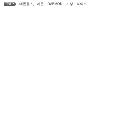
데몬툴즈
,
데몬
,
DAEMON
,
가상드라이브
TAG •