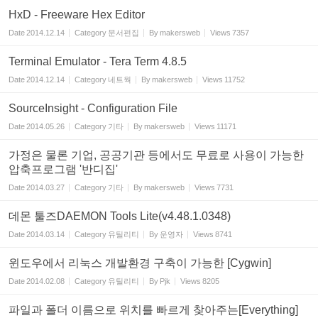
HxD - Freeware Hex Editor
Date
2014.12.14
Category
문서편집
By
makersweb
Views
7357
Terminal Emulator - Tera Term 4.8.5
Date
2014.12.14
Category
네트웍
By
makersweb
Views
11752
SourceInsight - Configuration File
Date
2014.05.26
Category
기타
By
makersweb
Views
11171
가정은 물론 기업, 공공기관 등에서도 무료로 사용이 가능한
압축프로그램 '반디집'
Date
2014.03.27
Category
기타
By
makersweb
Views
7731
데몬 툴즈DAEMON Tools Lite(v4.48.1.0348)
Date
2014.03.14
Category
유틸리티
By
운영자
Views
8741
윈도우에서 리눅스 개발환경 구축이 가능한 [Cygwin]
Date
2014.02.08
Category
유틸리티
By
Pjk
Views
8205
파일과 폴더 이름으로 위치를 빠르게 찾아주는[Everything]