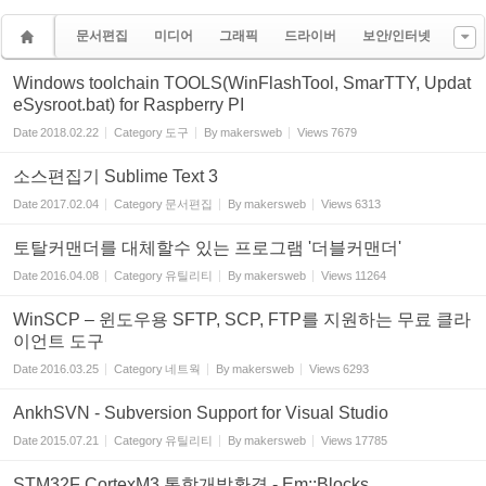
문서편집
미디어
그래픽
드라이버
보안/인터넷
Windows toolchain TOOLS(WinFlashTool, SmarTTY, Updat
eSysroot.bat) for Raspberry PI
Date
2018.02.22
Category
도구
By
makersweb
Views
7679
소스편집기 Sublime Text 3
Date
2017.02.04
Category
문서편집
By
makersweb
Views
6313
토탈커맨더를 대체할수 있는 프로그램 '더블커맨더'
Date
2016.04.08
Category
유틸리티
By
makersweb
Views
11264
WinSCP – 윈도우용 SFTP, SCP, FTP를 지원하는 무료 클라
이언트 도구
Date
2016.03.25
Category
네트웍
By
makersweb
Views
6293
AnkhSVN - Subversion Support for Visual Studio
Date
2015.07.21
Category
유틸리티
By
makersweb
Views
17785
STM32F CortexM3 통합개발환경 - Em::Blocks