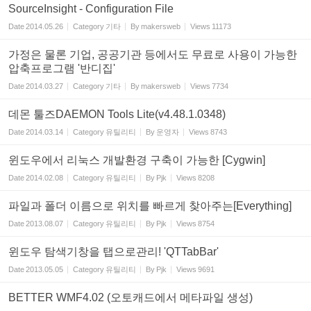
SourceInsight - Configuration File
Date
2014.05.26
Category
기타
By
makersweb
Views
11173
가정은 물론 기업, 공공기관 등에서도 무료로 사용이 가능한
압축프로그램 '반디집'
Date
2014.03.27
Category
기타
By
makersweb
Views
7734
데몬 툴즈DAEMON Tools Lite(v4.48.1.0348)
Date
2014.03.14
Category
유틸리티
By
운영자
Views
8743
윈도우에서 리눅스 개발환경 구축이 가능한 [Cygwin]
Date
2014.02.08
Category
유틸리티
By
Pjk
Views
8208
파일과 폴더 이름으로 위치를 빠르게 찾아주는[Everything]
Date
2013.08.07
Category
유틸리티
By
Pjk
Views
8754
윈도우 탐색기창을 탭으로관리! 'QTTabBar'
Date
2013.05.05
Category
유틸리티
By
Pjk
Views
9691
BETTER WMF4.02 (오토캐드에서 메타파일 생성)