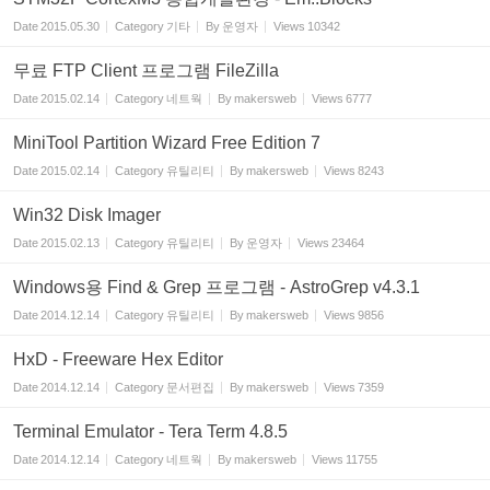
Date
2015.05.30
Category
기타
By
운영자
Views
10342
무료 FTP Client 프로그램 FileZilla
Date
2015.02.14
Category
네트웍
By
makersweb
Views
6777
MiniTool Partition Wizard Free Edition 7
Date
2015.02.14
Category
유틸리티
By
makersweb
Views
8243
Win32 Disk Imager
Date
2015.02.13
Category
유틸리티
By
운영자
Views
23464
Windows용 Find & Grep 프로그램 - AstroGrep v4.3.1
Date
2014.12.14
Category
유틸리티
By
makersweb
Views
9856
HxD - Freeware Hex Editor
Date
2014.12.14
Category
문서편집
By
makersweb
Views
7359
Terminal Emulator - Tera Term 4.8.5
Date
2014.12.14
Category
네트웍
By
makersweb
Views
11755