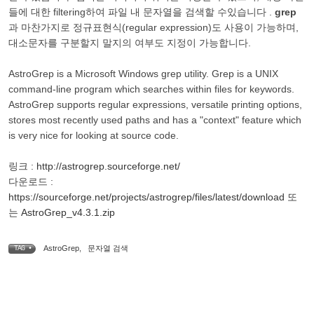
들에 대한 filtering하여 파일 내 문자열을 검색할 수있습니다 .
grep
과 마찬가지로 정규표현식(regular expression)도 사용이 가능하며,
대소문자를 구분할지 말지의 여부도 지정이 가능합니다.
AstroGrep is a Microsoft Windows grep utility. Grep is a UNIX
command-line program which searches within files for keywords.
AstroGrep supports regular expressions, versatile printing options,
stores most recently used paths and has a "context" feature which
is very nice for looking at source code.
링크 :
http://astrogrep.sourceforge.net/
다운로드 :
https://sourceforge.net/projects/astrogrep/files/latest/download
또
는
AstroGrep_v4.3.1.zip
AstroGrep
,
문자열 검색
TAG •